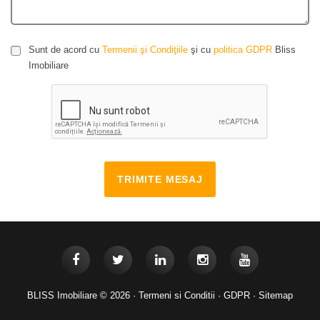
Sunt de acord cu
Termenii şi Condiţiile
şi cu
politica GDPR
Bliss
Imobiliare
TRIMITE MESAJ
BLISS Imobiliare © 2026 ·
Termeni si Conditii
·
GDPR
·
Sitemap