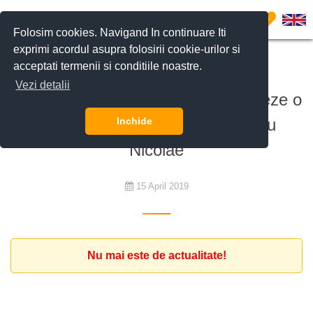
0
Folosim cookies. Navigand In continuare Iti
exprimi acordul asupra folosirii cookie-urilor si
acceptati termenii si conditiile noastre.
De cumpărat
Vezi detalii
Client roman doreste sa achizitioneze o
vila cu 4-5 camere in zona Iancu
Inchide
Nicolae
15 April 2019
Nu mai este de actualitate!