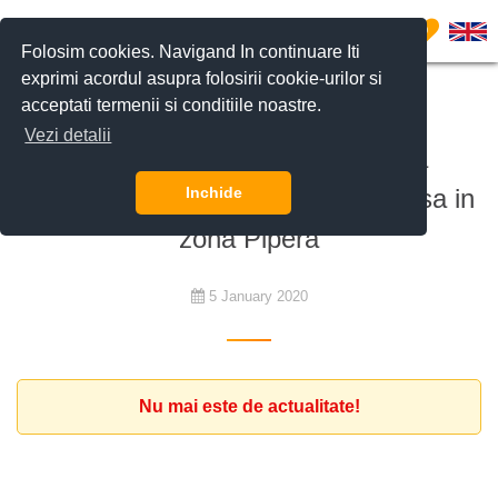
0
Folosim cookies. Navigand In continuare Iti
exprimi acordul asupra folosirii cookie-urilor si
acceptati termenii si conditiile noastre.
De închiriat
Vezi detalii
Familie de straini interesata sa
inchirieze un apartament sau o casa in
Inchide
zona Pipera
5 January 2020
Nu mai este de actualitate!