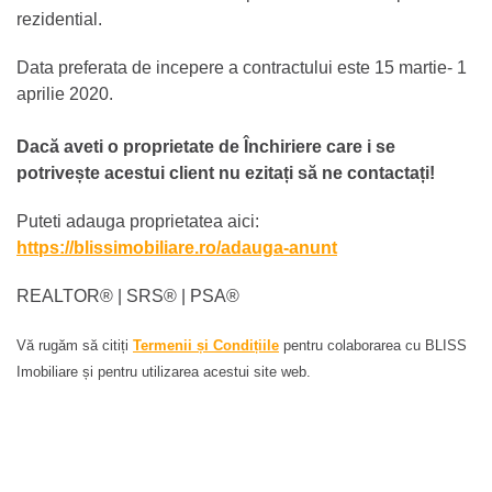
rezidential.
Data preferata de incepere a contractului este 15 martie- 1
aprilie 2020.
Dacă aveti o proprietate de Închiriere care i se
potrivește acestui client nu ezitați să ne contactați!
Puteti adauga proprietatea aici:
https://blissimobiliare.ro/adauga-anunt
REALTOR®️ | SRS®️ | PSA®️
Vă rugăm să citiți
Termenii și Condițiile
pentru colaborarea cu BLISS
Imobiliare și pentru utilizarea acestui site web.