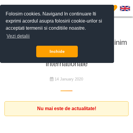
0
Folosim cookies. Navigand In continuare Iti
exprimi acordul asupra folosirii cookie-urilor si
acceptati termenii si conditiile noastre.
De închiriat
Vezi detalii
Familie de expati cauta o vila cu minim
4 dormitoare in zona scolilor
Inchide
internationale
14 January 2020
Nu mai este de actualitate!