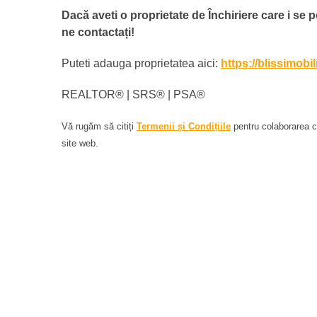
Dacă aveti o proprietate de Închiriere care i se p
ne contactați!
Puteti adauga proprietatea aici:
https://blissimobi
REALTOR®️ | SRS®️ | PSA®️
Vă rugăm să citiți
Termenii și Condițiile
pentru colaborarea cu
site web.