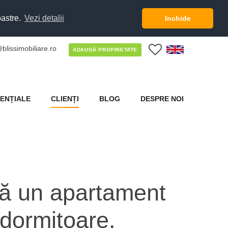
oastre.
Vezi detalii
Inchide
blissimobiliare.ro
0
ADAUGĂ PROPRIETATE
ENȚIALE
CLIENȚI
BLOG
DESPRE NOI
tă un apartament
 dormitoare.