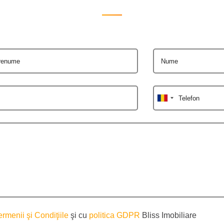
renume
Nume
Telefon
ermenii şi Condiţiile
şi cu
politica GDPR
Bliss Imobiliare