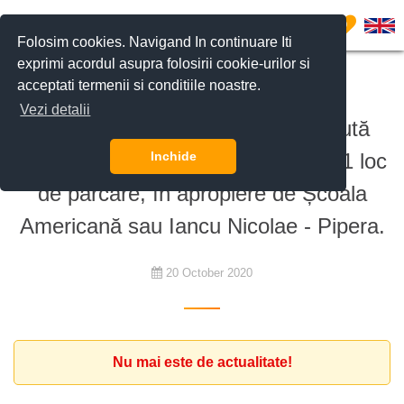
0
Folosim cookies. Navigand In continuare Iti
exprimi acordul asupra folosirii cookie-urilor si
acceptati termenii si conditiile noastre.
De cumpărat
Vezi detalii
Familie cu 2 copii, din Turcia, caută
apartament cu minim 3 camere și 1 loc
Inchide
de parcare, în apropiere de Școala
Americană sau Iancu Nicolae - Pipera.
20 October 2020
Nu mai este de actualitate!