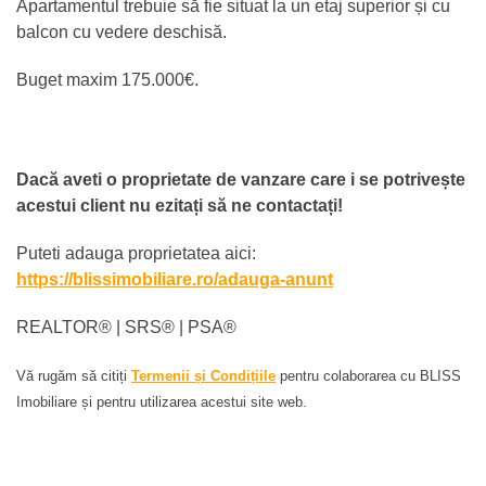
Apartamentul trebuie să fie situat la un etaj superior și cu
balcon cu vedere deschisă.
Buget maxim 175.000€.
Dacă aveti o proprietate de vanzare care i se potrivește
acestui client nu ezitați să ne contactați!
Puteti adauga proprietatea aici:
https://blissimobiliare.ro/adauga-anunt
REALTOR®️ | SRS®️ | PSA®️
Vă rugăm să citiți
Termenii și Condițiile
pentru colaborarea cu BLISS
Imobiliare și pentru utilizarea acestui site web.