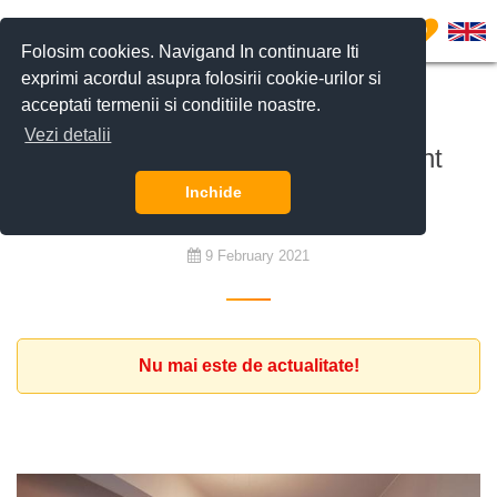
0
Folosim cookies. Navigand In continuare Iti
exprimi acordul asupra folosirii cookie-urilor si
acceptati termenii si conditiile noastre.
De închiriat
Vezi detalii
Client expat cauta un apartament
modern in Piata Victoriei
Inchide
9 February 2021
Nu mai este de actualitate!