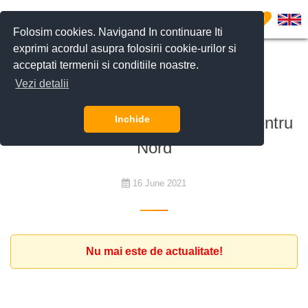
0
Folosim cookies. Navigand In continuare Iti
exprimi acordul asupra folosirii cookie-urilor si
acceptati termenii si conditiile noastre.
De închiriat
Vezi detalii
Expat din Germania caută un
apartament modern în zona de Centru
Inchide
Nord
16 June 2021
Nu mai este de actualitate!