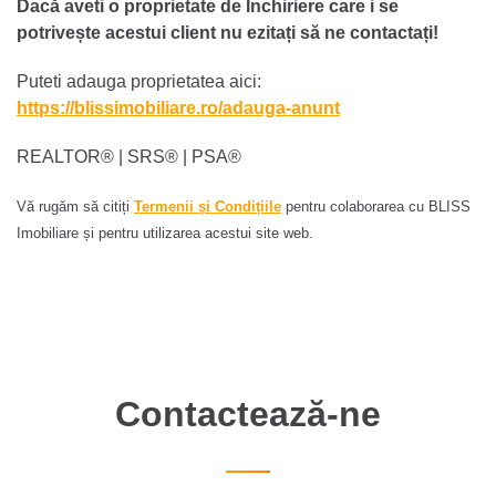
Dacă aveti o proprietate de Închiriere care i se
potrivește acestui client nu ezitați să ne contactați!
Puteti adauga proprietatea aici:
https://blissimobiliare.ro/adauga-anunt
REALTOR®️ | SRS®️ | PSA®️
Vă rugăm să citiți
Termenii și Condițiile
pentru colaborarea cu BLISS
Imobiliare și pentru utilizarea acestui site web.
Contactează-ne