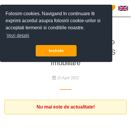
0
Folosim cookies. Navigand In continuare Iti
exprimi acordul asupra folosirii cookie-urilor si
acceptati termenii si conditiile noastre.
De închiriat
Vezi detalii
Diplomat vest-european caută o
rezidenta reprezentativa | BLISS
Inchide
Imobiliare
15 April 2022
Nu mai este de actualitate!