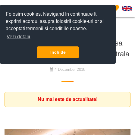
0
Folosim cookies. Navigand In continuare Iti
exprimi acordul asupra folosirii cookie-urilor si
acceptati termenii si conditiile noastre.
De cumpărat
Vezi detalii
Companie din Romania doreste sa
achizitioneze casa/vila in zona centrala
Inchide
4 December 2018
Nu mai este de actualitate!