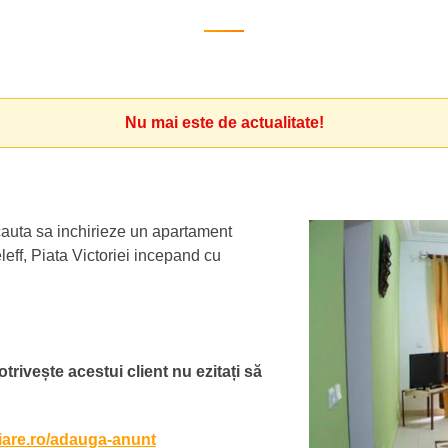
Nu mai este de actualitate!
, cauta sa inchirieze un apartament
eff, Piata Victoriei incepand cu
otrivește acestui client nu ezitați să
liare.ro/adauga-anunt