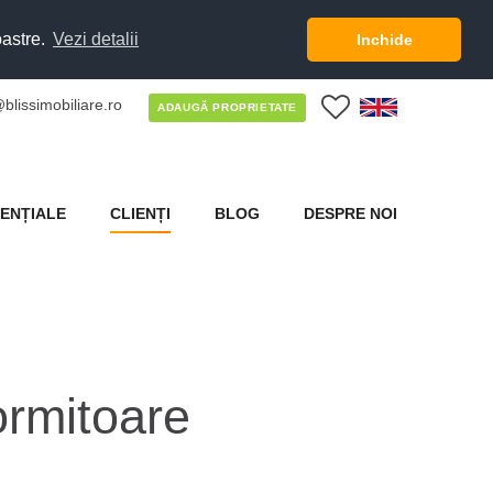
oastre.
Vezi detalii
Inchide
blissimobiliare.ro
0
ADAUGĂ PROPRIETATE
ENȚIALE
CLIENȚI
BLOG
DESPRE NOI
ormitoare