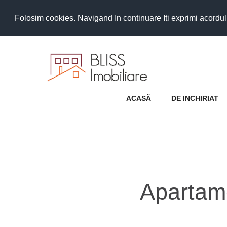
Folosim cookies. Navigand In continuare Iti exprimi acordul as
ACASĂ
DE INCHIRIAT
Apartame