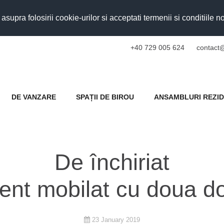
upra folosirii cookie-urilor si acceptati termenii si conditiile n
+40 729 005 624
contact@
DE VANZARE
SPAȚII DE BIROU
ANSAMBLURI REZID
De închiriat
nt mobilat cu doua d
23 January 2019