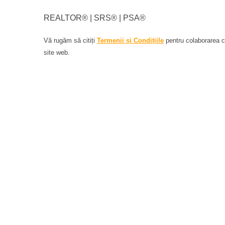
REALTOR®️ | SRS®️ | PSA®️
Vă rugăm să citiți
Termenii și Condițiile
pentru colaborarea cu
site web.