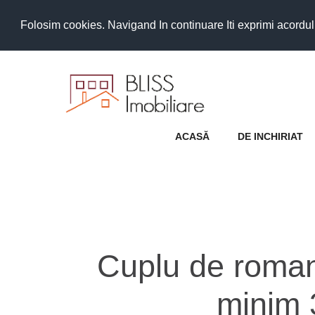
Folosim cookies. Navigand In continuare Iti exprimi acordul as
ACASĂ
DE INCHIRIAT
Cuplu de roman
minim 3