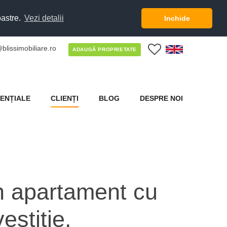
oastre.
Vezi detalii
Inchide
blissimobiliare.ro
0
ADAUGĂ PROPRIETATE
ENȚIALE
CLIENȚI
BLOG
DESPRE NOI
n apartament cu
estitie.