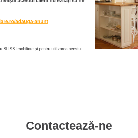
ivește acestui client nu ezitați să ne
liare.ro/adauga-anunt
 BLISS Imobiliare și pentru utilizarea acestui
Contactează-ne