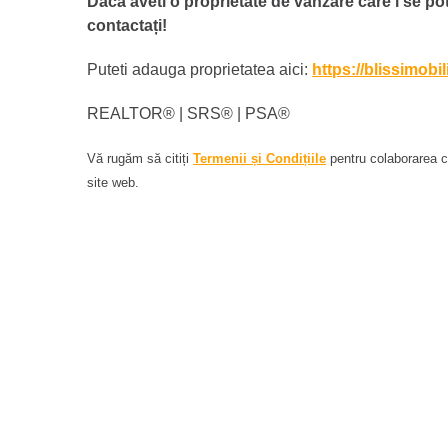
Dacă aveti o proprietate de vanzare care i se potr
contactați!
Puteti adauga proprietatea aici:
https://blissimobi
REALTOR®️ | SRS®️ | PSA®️
Vă rugăm să citiți
Termenii și Condițiile
pentru colaborarea cu
site web.