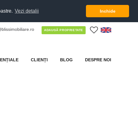
oastre.
Vezi detalii
Inchide
blissimobiliare.ro
0
ADAUGĂ PROPRIETATE
ENȚIALE
CLIENȚI
BLOG
DESPRE NOI