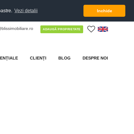
oastre.
Vezi detalii
Inchide
blissimobiliare.ro
0
ADAUGĂ PROPRIETATE
ENȚIALE
CLIENȚI
BLOG
DESPRE NOI