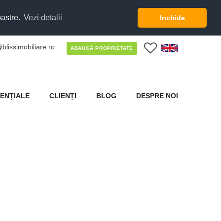
oastre.
Vezi detalii
Inchide
blissimobiliare.ro
0
ADAUGĂ PROPRIETATE
ENȚIALE
CLIENȚI
BLOG
DESPRE NOI