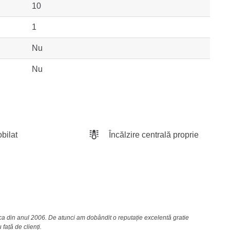
10
1
Nu
Nu
bilat
Încălzire centrală proprie
nca din anul 2006. De atunci am dobândit o reputație excelentă gratie
față de clienți.