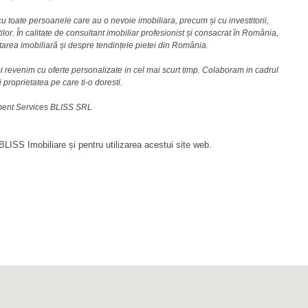
u toate persoanele care au o nevoie imobiliara, precum și cu investitorii,
lor. În calitate de consultant imobiliar profesionist și consacrat în România,
area imobiliară și despre tendințele pietei din România.
i revenim cu oferte personalizate in cel mai scurt timp. Colaboram in cadrul
i proprietatea pe care ti-o doresti.
ement Services BLISS SRL
LISS Imobiliare și pentru utilizarea acestui site web.