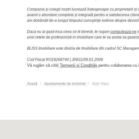
Compania și colegii noștri lucrează îndeaproape cu proprietarii și c
avand o abordare completa și integrată pentru a satisfacerea clienti
am dobândit de-a lungul timpului cunoștințe extinse despre dezvolt
Daca nu ai gasit inca ceea ce iti doresti, te rugam
contacteaza-ne
s
unei retele de profesionisti in imobiliare care te va asista sa gasest
BLISS Imobiliare este divizia de Imobiliare din cadrul SC Manag
Cod Fiscal RO18268740
|
J09/11/09.01.2006
Vă rugăm să citiți
Termenii și Condițiile
pentru colaborarea cu B
Acasă
Apartamente de inchiriat
Mall Vitan