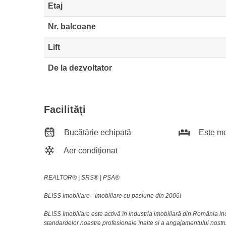
Etaj
Nr. balcoane
Lift
De la dezvoltator
Facilități
Bucătărie echipată
Este mo
Aer condiționat
REALTOR®️ | SRS®️ | PSA®️
BLISS Imobiliare - Imobiliare cu pasiune din 2006!
BLISS Imobiliare este activă în industria imobiliară din România i
standardelor noastre profesionale înalte și a angajamentului nostru 