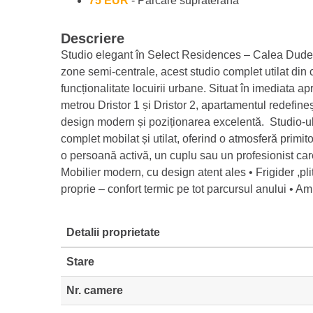
75 EUR
- Parcare supraterană
Descriere
Studio elegant în Select Residences – Calea Dudești
zone semi-centrale, acest studio complet utilat din
funcționalitate locuirii urbane. Situat în imediata ap
metrou Dristor 1 și Dristor 2, apartamentul redefinește
design modern și poziționarea excelentă. Studio-ul se
complet mobilat și utilat, oferind o atmosferă primito
o persoană activă, un cuplu sau un profesionist care
Mobilier modern, cu design atent ales • Frigider ,pl
proprie – confort termic pe tot parcursul anului • A
Detalii proprietate
Stare
Nr. camere