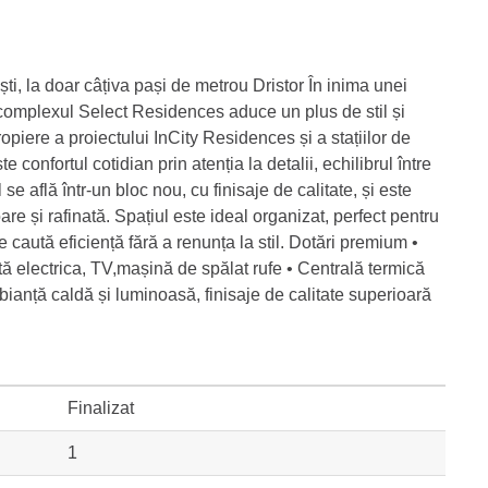
, la doar câțiva pași de metrou Dristor În inima unei
 complexul Select Residences aduce un plus de stil și
ropiere a proiectului InCity Residences și a stațiilor de
 confortul cotidian prin atenția la detalii, echilibrul între
 află într-un bloc nou, cu finisaje de calitate, și este
are și rafinată. Spațiul este ideal organizat, perfect pentru
 caută eficiență fără a renunța la stil. Dotări premium •
ită electrica, TV,mașină de spălat rufe • Centrală termică
mbianță caldă și luminoasă, finisaje de calitate superioară
Finalizat
1