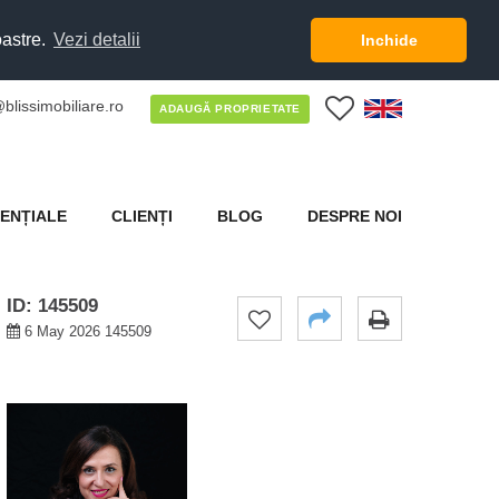
oastre.
Vezi detalii
Inchide
blissimobiliare.ro
0
ADAUGĂ PROPRIETATE
ENȚIALE
CLIENȚI
BLOG
DESPRE NOI
ID: 145509
6 May 2026 145509