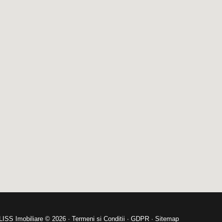
LISS Imobiliare © 2026 ·
Termeni si Conditii
·
GDPR
·
Sitemap