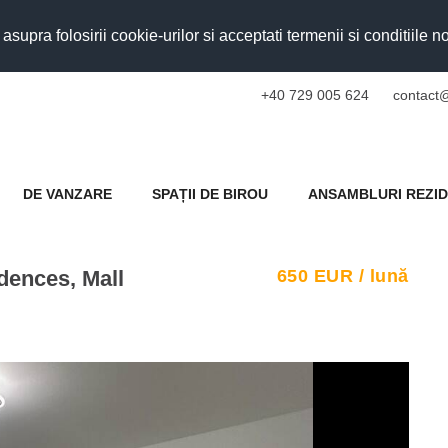
upra folosirii cookie-urilor si acceptati termenii si conditiile n
+40 729 005 624
contact@
DE VANZARE
SPAȚII DE BIROU
ANSAMBLURI REZID
idences, Mall
650
EUR
/ lună