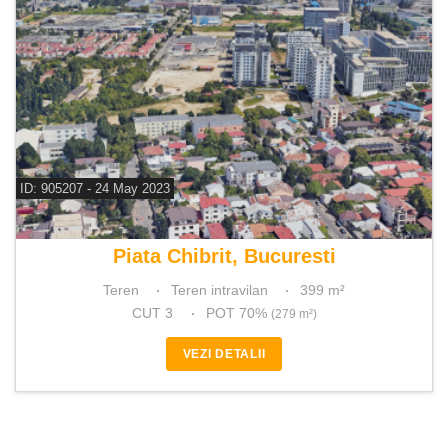
ID: 905207 - 24 May 2023
De vanzare teren 399 m²
Piata Chibrit, Bucuresti
Teren
Teren intravilan
399 m²
CUT 3
POT 70%
(279 m²)
VEZI DETALII