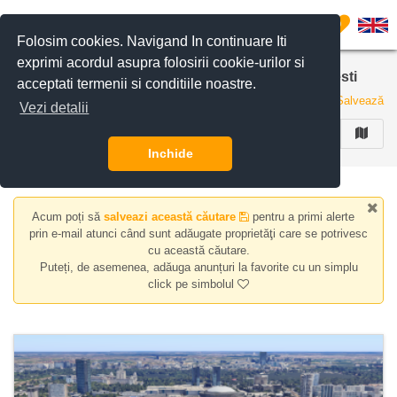
Filtreaza anunturile
0
Folosim cookies. Navigand In continuare Iti
exprimi acordul asupra folosirii cookie-urilor si
Terenuri de vanzare in zona Piata Chibrit, Bucuresti
acceptati termenii si conditiile noastre.
1 anunt
Salvează
Vezi detalii
FILTREAZA
Inchide
Acum poți să
salveazi această căutare
pentru a primi alerte
prin e-mail atunci când sunt adăugate proprietăţi care se potrivesc
cu această căutare.
Puteți, de asemenea, adăuga anunțuri la favorite cu un simplu
click pe simbolul