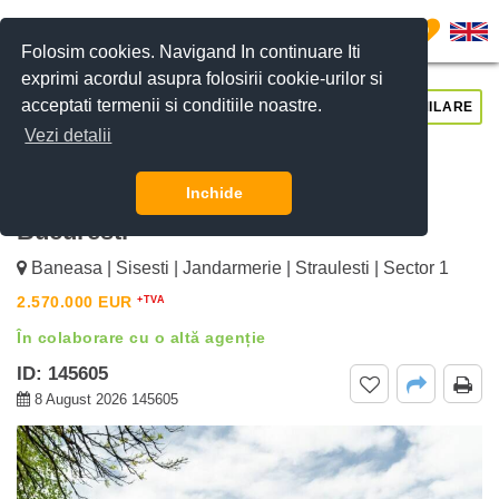
0
Folosim cookies. Navigand In continuare Iti
exprimi acordul asupra folosirii cookie-urilor si
acceptati termenii si conditiile noastre.
CERE DETALII
SUNĂ-NE
SIMILARE
Vezi detalii
De vanzare Vila eleganta cu gradina
privata si vedere catre lac Sisesti,
Inchide
Bucuresti
Baneasa | Sisesti | Jandarmerie | Straulesti | Sector 1
2.570.000
EUR
+TVA
În colaborare cu o altă agenție
ID: 145605
8 August 2026 145605