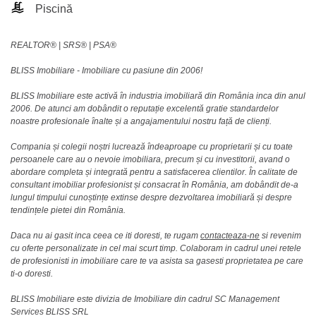
Piscină
REALTOR®️ | SRS®️ | PSA®️
BLISS Imobiliare - Imobiliare cu pasiune din 2006!
BLISS Imobiliare este activă în industria imobiliară din România inca din anul
2006. De atunci am dobândit o reputație excelentă gratie standardelor
noastre profesionale înalte și a angajamentului nostru față de clienți.
Compania și colegii noștri lucrează îndeaproape cu proprietarii și cu toate
persoanele care au o nevoie imobiliara, precum și cu investitorii, avand o
abordare completa și integrată pentru a satisfacerea clientilor. În calitate de
consultant imobiliar profesionist și consacrat în România, am dobândit de-a
lungul timpului cunoștințe extinse despre dezvoltarea imobiliară și despre
tendințele pietei din România.
Daca nu ai gasit inca ceea ce iti doresti, te rugam
contacteaza-ne
si revenim
cu oferte personalizate in cel mai scurt timp. Colaboram in cadrul unei retele
de profesionisti in imobiliare care te va asista sa gasesti proprietatea pe care
ti-o doresti.
BLISS Imobiliare este divizia de Imobiliare din cadrul SC Management
Services BLISS SRL