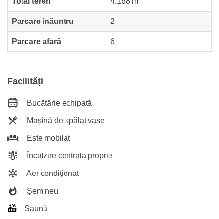
Total teren
4.168 m²
Parcare înăuntru
2
Parcare afară
6
Facilități
Bucătărie echipată
Mașină de spălat vase
Este mobilat
Încălzire centrală proprie
Aer condiționat
Șemineu
Saună