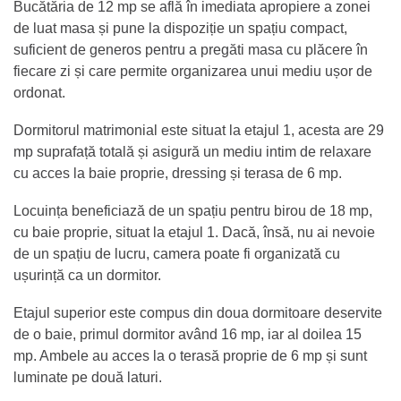
Bucătăria de 12 mp se află în imediata apropiere a zonei
de luat masa și pune la dispoziție un spațiu compact,
suficient de generos pentru a pregăti masa cu plăcere în
fiecare zi și care permite organizarea unui mediu ușor de
ordonat.
Dormitorul matrimonial este situat la etajul 1, acesta are 29
mp suprafață totală și asigură un mediu intim de relaxare
cu acces la baie proprie, dressing și terasa de 6 mp.
Locuința beneficiază de un spațiu pentru birou de 18 mp,
cu baie proprie, situat la etajul 1. Dacă, însă, nu ai nevoie
de un spațiu de lucru, camera poate fi organizată cu
ușurință ca un dormitor.
Etajul superior este compus din doua dormitoare deservite
de o baie, primul dormitor având 16 mp, iar al doilea 15
mp. Ambele au acces la o terasă proprie de 6 mp și sunt
luminate pe două laturi.