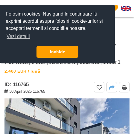
0
Folosim cookies. Navigand In continuare Iti
exprimi acordul asupra folosirii cookie-urilor si
acceptati termenii si conditiile noastre.
CERE DETALII
SUNĂ-NE
Vezi detalii
De inchiriat vila 5 camere Sisești 75,
Sisesti, Bucuresti
Inchide
Baneasa | Sisesti | Jandarmerie | Straulesti | Sector 1
2.400
EUR
/ lună
ID: 116765
30 April 2026 116765