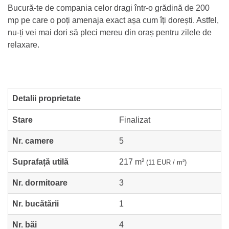
Bucură-te de compania celor dragi într-o grădină de 200
mp pe care o poți amenaja exact așa cum îți dorești. Astfel,
nu-ți vei mai dori să pleci mereu din oraș pentru zilele de
relaxare.
Detalii proprietate
Stare
Finalizat
Nr. camere
5
Suprafață utilă
217 m²
(11 EUR / m²)
Nr. dormitoare
3
Nr. bucătării
1
Nr. băi
4