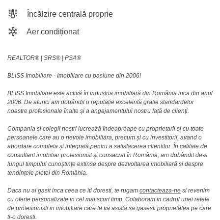
Încălzire centrală proprie
Aer condiționat
REALTOR®️ | SRS®️ | PSA®️
BLISS Imobiliare - Imobiliare cu pasiune din 2006!
BLISS Imobiliare este activă în industria imobiliară din România inca din anul
2006. De atunci am dobândit o reputație excelentă gratie standardelor
noastre profesionale înalte și a angajamentului nostru față de clienți.
Compania și colegii noștri lucrează îndeaproape cu proprietarii și cu toate
persoanele care au o nevoie imobiliara, precum și cu investitorii, avand o
abordare completa și integrată pentru a satisfacerea clientilor. În calitate de
consultant imobiliar profesionist și consacrat în România, am dobândit de-a
lungul timpului cunoștințe extinse despre dezvoltarea imobiliară și despre
tendințele pietei din România.
Daca nu ai gasit inca ceea ce iti doresti, te rugam
contacteaza-ne
si revenim
cu oferte personalizate in cel mai scurt timp. Colaboram in cadrul unei retele
de profesionisti in imobiliare care te va asista sa gasesti proprietatea pe care
ti-o doresti.