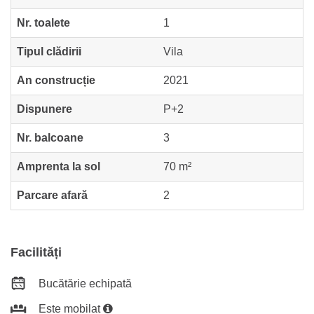
Nr. toalete
1
Tipul clădirii
Vila
An construcție
2021
Dispunere
P+2
Nr. balcoane
3
Amprenta la sol
70 m²
Parcare afară
2
Facilități
Bucătărie echipată
Este mobilat