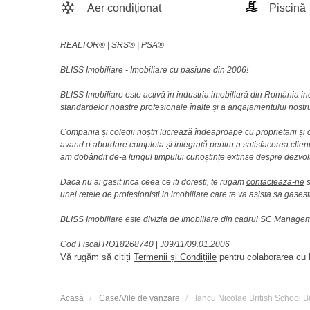
Aer condiționat
Piscină
REALTOR®️ | SRS®️ | PSA®️
BLISS Imobiliare - Imobiliare cu pasiune din 2006!
BLISS Imobiliare este activă în industria imobiliară din România i
standardelor noastre profesionale înalte și a angajamentului nostru 
Compania și colegii noștri lucrează îndeaproape cu proprietarii și c
avand o abordare completa și integrată pentru a satisfacerea clienti
am dobândit de-a lungul timpului cunoștințe extinse despre dezvolt
Daca nu ai gasit inca ceea ce iti doresti, te rugam
contacteaza-ne
s
unei retele de profesionisti in imobiliare care te va asista sa gasest
BLISS Imobiliare este divizia de Imobiliare din cadrul SC Manag
Cod Fiscal RO18268740
|
J09/11/09.01.2006
Vă rugăm să citiți
Termenii și Condițiile
pentru colaborarea cu B
Acasă
Case/Vile de vanzare
Iancu Nicolae British School 