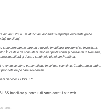
nca din anul 2006. De atunci am dobândit o reputație excelentă gratie
față de clienți.
u toate persoanele care au o nevoie imobiliara, precum și cu investitorii,
lor. În calitate de consultant imobiliar profesionist și consacrat în România,
area imobiliară și despre tendințele pietei din România.
i revenim cu oferte personalizate in cel mai scurt timp. Colaboram in cadrul
i proprietatea pe care ti-o doresti.
ement Services BLISS SRL
LISS Imobiliare și pentru utilizarea acestui site web.
Bucharest