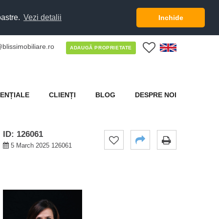
oastre.
Vezi detalii
Inchide
blissimobiliare.ro
0
ADAUGĂ PROPRIETATE
ENȚIALE
CLIENȚI
BLOG
DESPRE NOI
ID: 126061
5 March 2025 126061