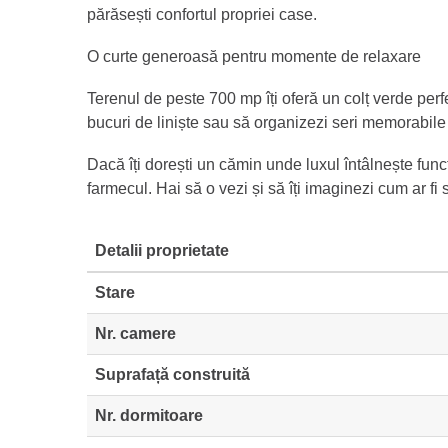
părăsești confortul propriei case.
O curte generoasă pentru momente de relaxare
Terenul de peste 700 mp îți oferă un colț verde perfec
bucuri de liniște sau să organizezi seri memorabile 
Dacă îți dorești un cămin unde luxul întâlnește funcț
farmecul. Hai să o vezi și să îți imaginezi cum ar fi
Detalii proprietate
Stare
Nr. camere
Suprafață construită
Nr. dormitoare