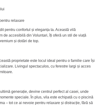
lui
pentru relaxare
it pentru confortul și eleganța ta. Această vilă
m de accesibilă din Voluntari, îți oferă un stil de viață
premium și dotări de top.
stă proprietate este locul ideal pentru o familie care își
cializare. Livingul spectaculos, cu ferestre largi și acces
imitoare.
ltimă generație, devine centrul perfect al casei, unde
momente speciale. În plus, vila este echipată cu o piscină
ma – tot ce ai nevoie pentru relaxare și distracție, fără să