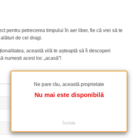
t pentru petrecerea timpului în aer liber, fie că vrei să te
alături de cei dragi.
ionalitatea, această vilă te așteaptă să îi descoperi
 să numești acest loc „acasă”!
Ne pare rău, această proprietate
Finalizat
Nu mai este disponibilă
5
560 m²
(2.679 EUR / m²)
Închide
4