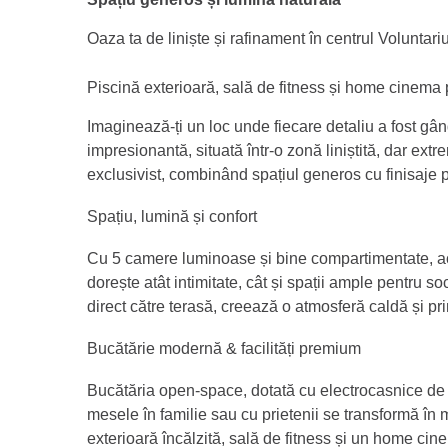
Oaza ta de liniște și rafinament în centrul Voluntariu
Piscină exterioară, sală de fitness și home cinema 
Imaginează-ți un loc unde fiecare detaliu a fost gând
impresionantă, situată într-o zonă liniștită, dar extre
exclusivist, combinând spațiul generos cu finisaje 
Spațiu, lumină și confort
Cu 5 camere luminoase și bine compartimentate, acea
dorește atât intimitate, cât și spații ample pentru so
direct către terasă, creează o atmosferă caldă și pr
Bucătărie modernă & facilități premium
Bucătăria open-space, dotată cu electrocasnice de u
mesele în familie sau cu prietenii se transformă în 
exterioară încălzită, sală de fitness și un home cine