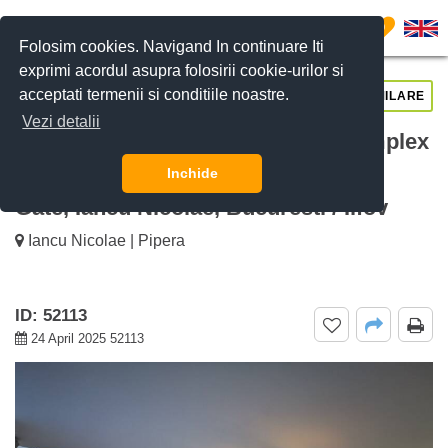
0
Folosim cookies. Navigand In continuare Iti
exprimi acordul asupra folosirii cookie-urilor si
acceptati termenii si conditiile noastre.
CERE DETALII
SUNĂ-NE
SIMILARE
Vezi detalii
De inchiriat Vilă cu 7 camere in complex
rezidential cu paza Willbrook Green
Inchide
Gate, Iancu Nicolae, Bucuresti / Ilfov
Iancu Nicolae | Pipera
ID: 52113
24 April 2025 52113