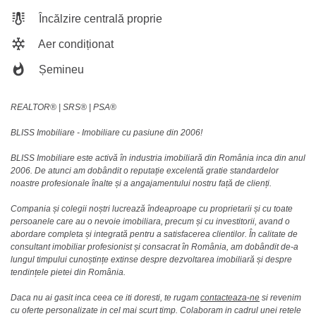
Încălzire centrală proprie
Aer condiționat
Șemineu
REALTOR®️ | SRS®️ | PSA®️
BLISS Imobiliare - Imobiliare cu pasiune din 2006!
BLISS Imobiliare este activă în industria imobiliară din România inca din anul
2006. De atunci am dobândit o reputație excelentă gratie standardelor
noastre profesionale înalte și a angajamentului nostru față de clienți.
Compania și colegii noștri lucrează îndeaproape cu proprietarii și cu toate
persoanele care au o nevoie imobiliara, precum și cu investitorii, avand o
abordare completa și integrată pentru a satisfacerea clientilor. În calitate de
consultant imobiliar profesionist și consacrat în România, am dobândit de-a
lungul timpului cunoștințe extinse despre dezvoltarea imobiliară și despre
tendințele pietei din România.
Daca nu ai gasit inca ceea ce iti doresti, te rugam
contacteaza-ne
si revenim
cu oferte personalizate in cel mai scurt timp. Colaboram in cadrul unei retele