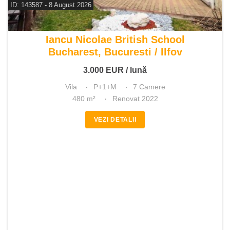
ID: 143587 - 8 August 2026
De inchiriat vila 7 camere
Iancu Nicolae British School
Bucharest, Bucuresti / Ilfov
3.000
EUR
/ lună
Vila
P+1+M
7 Camere
480 m²
Renovat 2022
VEZI DETALII