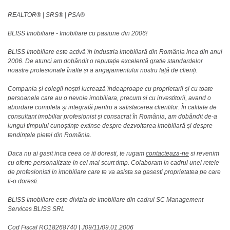
REALTOR®️ | SRS®️ | PSA®️
BLISS Imobiliare - Imobiliare cu pasiune din 2006!
BLISS Imobiliare este activă în industria imobiliară din România inca din anul
2006. De atunci am dobândit o reputație excelentă gratie standardelor
noastre profesionale înalte și a angajamentului nostru față de clienți.
Compania și colegii noștri lucrează îndeaproape cu proprietarii și cu toate
persoanele care au o nevoie imobiliara, precum și cu investitorii, avand o
abordare completa și integrată pentru a satisfacerea clientilor. În calitate de
consultant imobiliar profesionist și consacrat în România, am dobândit de-a
lungul timpului cunoștințe extinse despre dezvoltarea imobiliară și despre
tendințele pietei din România.
Daca nu ai gasit inca ceea ce iti doresti, te rugam
contacteaza-ne
si revenim
cu oferte personalizate in cel mai scurt timp. Colaboram in cadrul unei retele
de profesionisti in imobiliare care te va asista sa gasesti proprietatea pe care
ti-o doresti.
BLISS Imobiliare este divizia de Imobiliare din cadrul SC Management
Services BLISS SRL
Cod Fiscal RO18268740
|
J09/11/09.01.2006