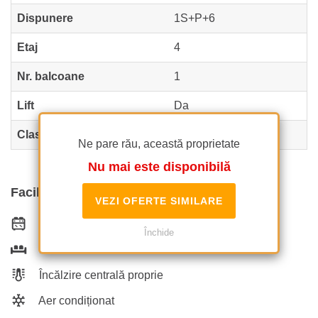
Dispunere
1S+P+6
Etaj
4
Nr. balcoane
1
Lift
Da
Clasa de risc seismic
Neclasificat
Ne pare rău, această proprietate
Nu mai este disponibilă
Facilități
VEZI OFERTE SIMILARE
Bucătărie echipată
Închide
Este mobilat
Încălzire centrală proprie
Aer condiționat