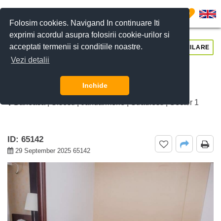
0
Folosim cookies. Navigand In continuare Iti
exprimi acordul asupra folosirii cookie-urilor si
acceptati termenii si conditiile noastre.
CERE DETALII
SUNĂ-NE
SIMILARE
Vezi detalii
De inchiriat apartament 2 camere
Jandarmerie, Bucuresti
Inchide
Baneasa | Sisesti | Jandarmerie | Straulesti | Sector 1
ID: 65142
29 September 2025 65142