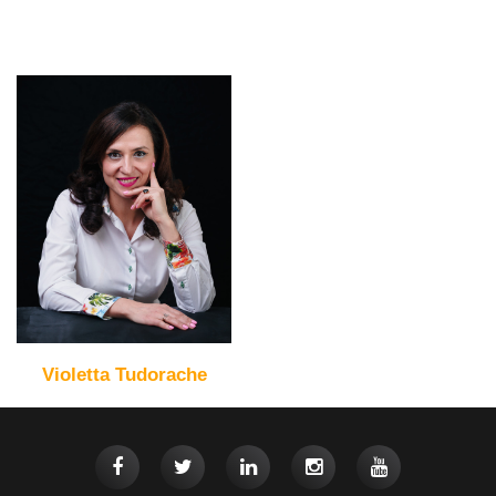
Violetta Tudorache