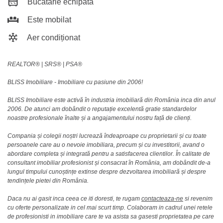
Bucătărie echipată
Este mobilat
Aer condiționat
REALTOR®️ | SRS®️ | PSA®️
BLISS Imobiliare - Imobiliare cu pasiune din 2006!
BLISS Imobiliare este activă în industria imobiliară din România inca din anul
2006. De atunci am dobândit o reputație excelentă gratie standardelor
noastre profesionale înalte și a angajamentului nostru față de clienți.
Compania și colegii noștri lucrează îndeaproape cu proprietarii și cu toate
persoanele care au o nevoie imobiliara, precum și cu investitorii, avand o
abordare completa și integrată pentru a satisfacerea clientilor. În calitate de
consultant imobiliar profesionist și consacrat în România, am dobândit de-a
lungul timpului cunoștințe extinse despre dezvoltarea imobiliară și despre
tendințele pietei din România.
Daca nu ai gasit inca ceea ce iti doresti, te rugam
contacteaza-ne
si revenim
cu oferte personalizate in cel mai scurt timp. Colaboram in cadrul unei retele
de profesionisti in imobiliare care te va asista sa gasesti proprietatea pe care