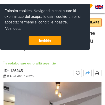
0
Folosim cookies. Navigand In continuare Iti
exprimi acordul asupra folosirii cookie-urilor si
acceptati termenii si conditiile noastre.
CERE DETALII
SUNĂ-NE
SIMILARE
Vezi detalii
De inchiriat apartament 2 camere One
Herastrau Park, Herastrau, Bucuresti
Inchide
Herastrau | Nordului
În colaborare cu o altă agenție
ID: 126245
8 April 2025 126245