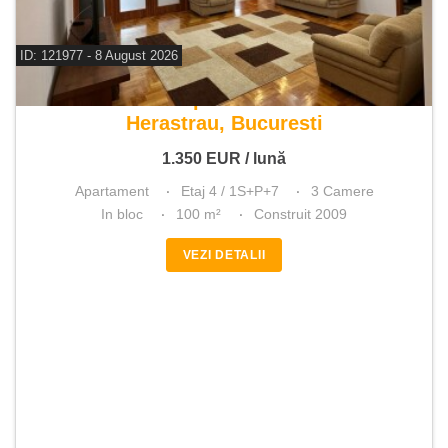
ID: 121977 - 8 August 2026
De inchiriat apartament 3 camere
Herastrau, Bucuresti
1.350
EUR
/ lună
Apartament
Etaj 4 / 1S+P+7
3 Camere
In bloc
100 m²
Construit 2009
VEZI DETALII