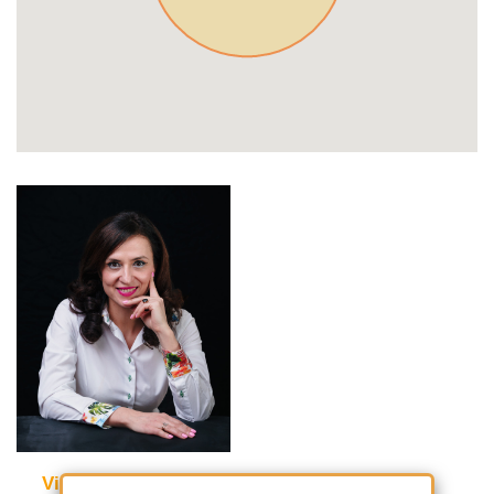
Violetta Tudorache