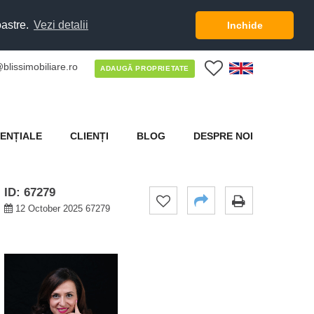
oastre.
Vezi detalii
Inchide
blissimobiliare.ro
0
ADAUGĂ PROPRIETATE
ENȚIALE
CLIENȚI
BLOG
DESPRE NOI
ID: 67279
12 October 2025 67279