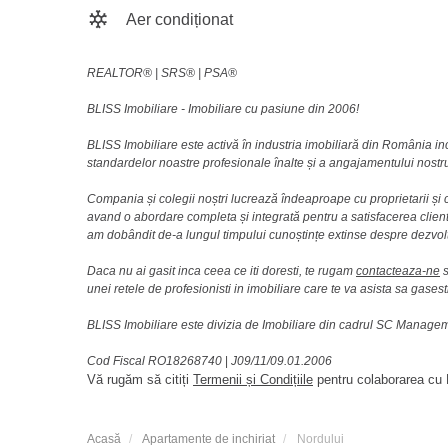
Aer condiționat
REALTOR®️ | SRS®️ | PSA®️
BLISS Imobiliare - Imobiliare cu pasiune din 2006!
BLISS Imobiliare este activă în industria imobiliară din România i
standardelor noastre profesionale înalte și a angajamentului nostru 
Compania și colegii noștri lucrează îndeaproape cu proprietarii și c
avand o abordare completa și integrată pentru a satisfacerea clienti
am dobândit de-a lungul timpului cunoștințe extinse despre dezvolt
Daca nu ai gasit inca ceea ce iti doresti, te rugam
contacteaza-ne
s
unei retele de profesionisti in imobiliare care te va asista sa gasest
BLISS Imobiliare este divizia de Imobiliare din cadrul SC Manag
Cod Fiscal RO18268740
|
J09/11/09.01.2006
Vă rugăm să citiți
Termenii și Condițiile
pentru colaborarea cu B
Acasă
Apartamente de inchiriat
Nordului