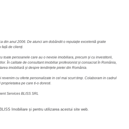
nca din anul 2006. De atunci am dobândit o reputație excelentă gratie
față de clienți.
u toate persoanele care au o nevoie imobiliara, precum și cu investitorii,
lor. În calitate de consultant imobiliar profesionist și consacrat în România,
area imobiliară și despre tendințele pietei din România.
i revenim cu oferte personalizate in cel mai scurt timp. Colaboram in cadrul
i proprietatea pe care ti-o doresti.
ement Services BLISS SRL
LISS Imobiliare și pentru utilizarea acestui site web.