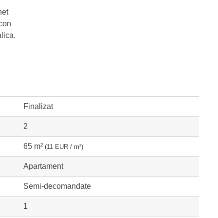
net
lcon
alica.
Finalizat
2
65 m²
(11 EUR / m²)
Apartament
Semi-decomandate
1