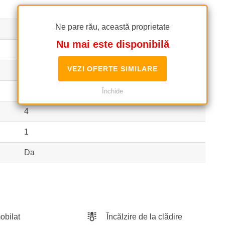
1
Ne pare rău, această proprietate
1
Nu mai este disponibilă
Bloc
VEZI OFERTE SIMILARE
2005
1S+P+5
Închide
4
1
Da
bilat
Încălzire de la clădire