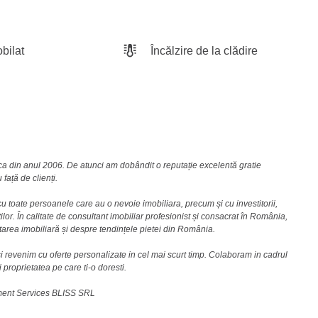
bilat
Încălzire de la clădire
nca din anul 2006. De atunci am dobândit o reputație excelentă gratie
față de clienți.
u toate persoanele care au o nevoie imobiliara, precum și cu investitorii,
lor. În calitate de consultant imobiliar profesionist și consacrat în România,
area imobiliară și despre tendințele pietei din România.
i revenim cu oferte personalizate in cel mai scurt timp. Colaboram in cadrul
i proprietatea pe care ti-o doresti.
ement Services BLISS SRL