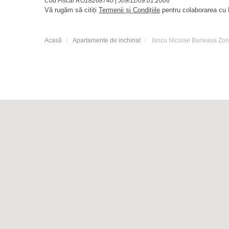
Cod Fiscal RO18268740
|
J09/11/09.01.2006
Vă rugăm să citiți
Termenii și Condițiile
pentru colaborarea cu B
Acasă
Apartamente de inchiriat
Iancu Nicolae Baneasa Zoo