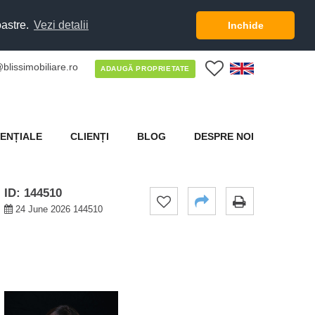
oastre.
Vezi detalii
Inchide
blissimobiliare.ro
0
ADAUGĂ PROPRIETATE
ENȚIALE
CLIENȚI
BLOG
DESPRE NOI
ID: 144510
24 June 2026 144510