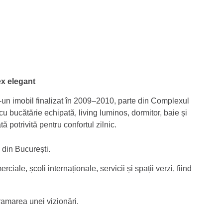
ex elegant
-un imobil finalizat în 2009–2010, parte din Complexul
cu bucătărie echipată, living luminos, dormitor, baie și
otrivită pentru confortul zilnic.
 din București.
ale, școli internaționale, servicii și spații verzi, fiind
ramarea unei vizionări.