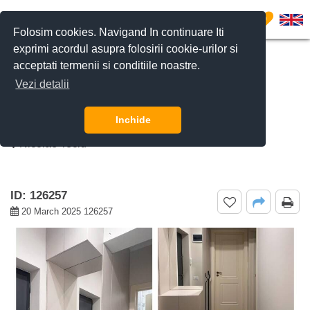
0
Folosim cookies. Navigand In continuare Iti
exprimi acordul asupra folosirii cookie-urilor si
acceptati termenii si conditiile noastre.
CERE DETALII
SUNĂ-NE
Vezi detalii
De inchiriat apartament 2 camere
Nicolae Teclu, Bucuresti
Inchide
Nicolae Teclu
ID: 126257
20 March 2025 126257