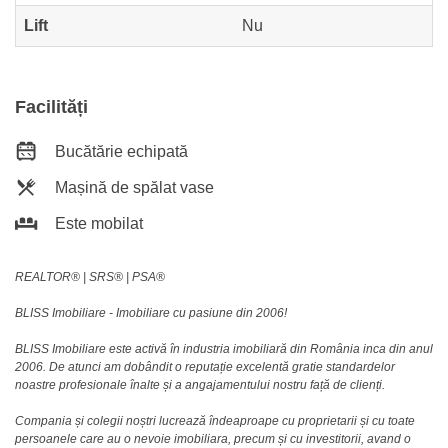
Lift
Nu
Facilități
Bucătărie echipată
Mașină de spălat vase
Este mobilat
REALTOR®️ | SRS®️ | PSA®️
BLISS Imobiliare - Imobiliare cu pasiune din 2006!
BLISS Imobiliare este activă în industria imobiliară din România inca din anul
2006. De atunci am dobândit o reputație excelentă gratie standardelor
noastre profesionale înalte și a angajamentului nostru față de clienți.
Compania și colegii noștri lucrează îndeaproape cu proprietarii și cu toate
persoanele care au o nevoie imobiliara, precum și cu investitorii, avand o