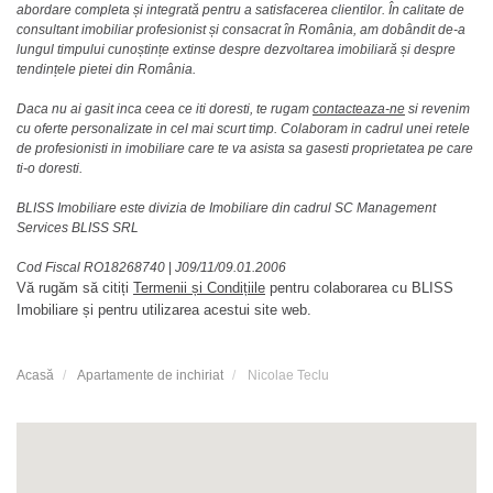
abordare completa și integrată pentru a satisfacerea clientilor. În calitate de
consultant imobiliar profesionist și consacrat în România, am dobândit de-a
lungul timpului cunoștințe extinse despre dezvoltarea imobiliară și despre
tendințele pietei din România.
Daca nu ai gasit inca ceea ce iti doresti, te rugam
contacteaza-ne
si revenim
cu oferte personalizate in cel mai scurt timp. Colaboram in cadrul unei retele
de profesionisti in imobiliare care te va asista sa gasesti proprietatea pe care
ti-o doresti.
BLISS Imobiliare este divizia de Imobiliare din cadrul SC Management
Services BLISS SRL
Cod Fiscal RO18268740
|
J09/11/09.01.2006
Vă rugăm să citiți
Termenii și Condițiile
pentru colaborarea cu BLISS
Imobiliare și pentru utilizarea acestui site web.
Acasă
Apartamente de inchiriat
Nicolae Teclu