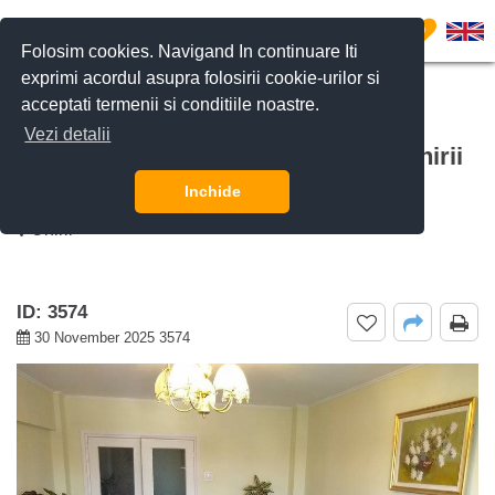
0
Folosim cookies. Navigand In continuare Iti
exprimi acordul asupra folosirii cookie-urilor si
acceptati termenii si conditiile noastre.
CERE DETALII
SUNĂ-NE
Vezi detalii
De inchiriat apartament 2 camere Unirii
(Manastirea Radu Voda), Bucuresti
Inchide
Unirii
ID: 3574
30 November 2025 3574