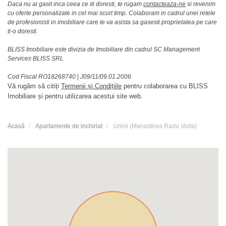
Daca nu ai gasit inca ceea ce iti doresti, te rugam
contacteaza-ne
si revenim
cu oferte personalizate in cel mai scurt timp. Colaboram in cadrul unei retele
de profesionisti in imobiliare care te va asista sa gasesti proprietatea pe care
ti-o doresti.
BLISS Imobiliare este divizia de Imobiliare din cadrul SC Management
Services BLISS SRL
Cod Fiscal RO18268740
|
J09/11/09.01.2006
Vă rugăm să citiți
Termenii și Condițiile
pentru colaborarea cu BLISS
Imobiliare și pentru utilizarea acestui site web.
Acasă
Apartamente de inchiriat
Unirii (Manastirea Radu Voda)