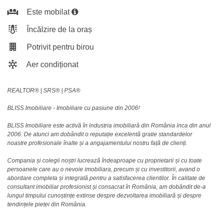
Este mobilat
Încălzire de la oraș
Potrivit pentru birou
Aer condiționat
REALTOR®️ | SRS®️ | PSA®️
BLISS Imobiliare - Imobiliare cu pasiune din 2006!
BLISS Imobiliare este activă în industria imobiliară din România inca din anul
2006. De atunci am dobândit o reputație excelentă gratie standardelor
noastre profesionale înalte și a angajamentului nostru față de clienți.
Compania și colegii noștri lucrează îndeaproape cu proprietarii și cu toate
persoanele care au o nevoie imobiliara, precum și cu investitorii, avand o
abordare completa și integrată pentru a satisfacerea clientilor. În calitate de
consultant imobiliar profesionist și consacrat în România, am dobândit de-a
lungul timpului cunoștințe extinse despre dezvoltarea imobiliară și despre
tendințele pietei din România.