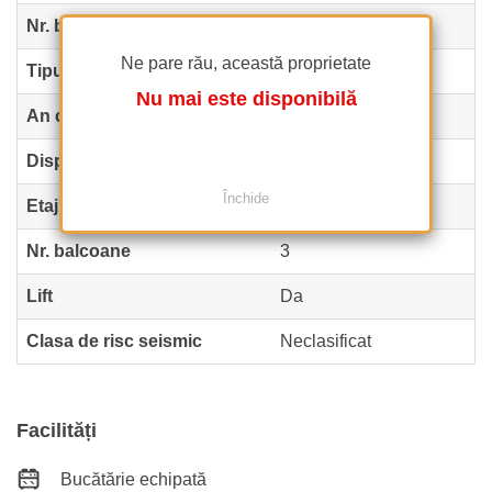
Nr. băi
1
Ne pare rău, această proprietate
Tipul clădirii
Bloc
Nu mai este disponibilă
An construcție
1989
Dispunere
P+8
Închide
Etaj
5
Nr. balcoane
3
Lift
Da
Clasa de risc seismic
Neclasificat
Facilități
Bucătărie echipată