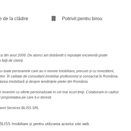
e de la clădire
Potrivit pentru birou
nca din anul 2006. De atunci am dobândit o reputație excelentă gratie
față de clienți.
u toate persoanele care au o nevoie imobiliara, precum și cu investitorii,
lor. În calitate de consultant imobiliar profesionist și consacrat în România,
area imobiliară și despre tendințele pietei din România.
i revenim cu oferte personalizate in cel mai scurt timp. Colaboram in cadrul
i proprietatea pe care ti-o doresti.
ement Services BLISS SRL
LISS Imobiliare și pentru utilizarea acestui site web.