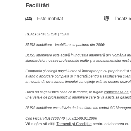
Facilități
Este mobilat
Încălzir
REALTOR®️ | SRS®️ | PSA®️
BLISS Imobiliare - Imobiliare cu pasiune din 2006!
BLISS Imobiliare este activă în industria imobiliară din România i
standardelor noastre profesionale înalte și a angajamentului nostru 
Compania și colegii noștri lucrează îndeaproape cu proprietarii și c
avand o abordare completa și integrată pentru a satisfacerea clienti
am dobândit de-a lungul timpului cunoștințe extinse despre dezvolt
Daca nu ai gasit inca ceea ce iti doresti, te rugam
contacteaza-ne
s
unei retele de profesionisti in imobiliare care te va asista sa gasest
BLISS Imobiliare este divizia de Imobiliare din cadrul SC Manag
Cod Fiscal RO18268740
|
J09/11/09.01.2006
Vă rugăm să citiți
Termenii și Condițiile
pentru colaborarea cu B