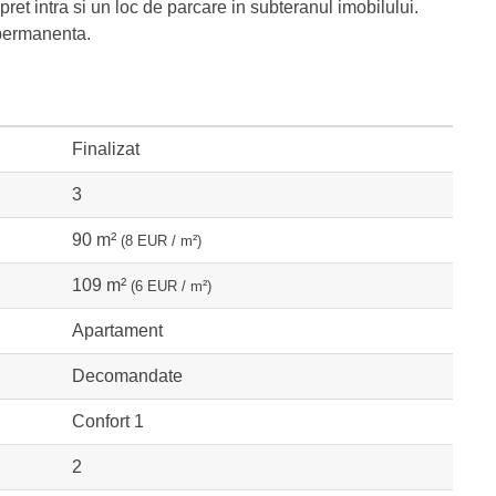
pret intra si un loc de parcare in subteranul imobilului.
 permanenta.
Finalizat
3
90 m²
(8 EUR / m²)
109 m²
(6 EUR / m²)
Apartament
Decomandate
Confort 1
2