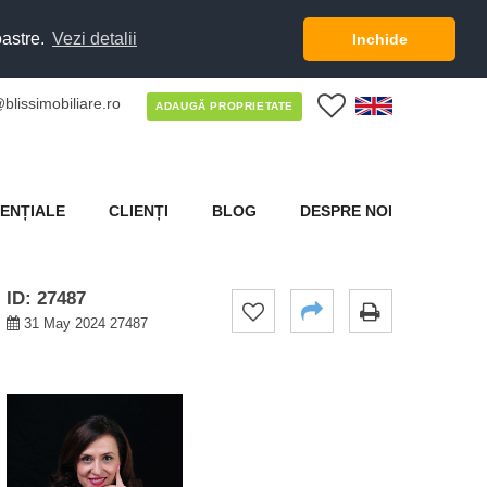
oastre.
Vezi detalii
Inchide
blissimobiliare.ro
0
ADAUGĂ PROPRIETATE
ENȚIALE
CLIENȚI
BLOG
DESPRE NOI
ID: 27487
31 May 2024 27487