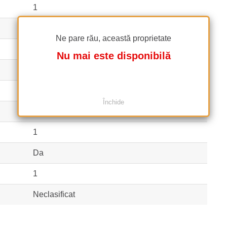
1
2
Ne pare rău, această proprietate
Bloc
Nu mai este disponibilă
2010
1S+P+4
Închide
2
1
Da
1
Neclasificat