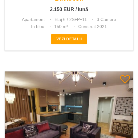
2.150
EUR
/ lună
Apartament
Etaj 6 / 2S+P+11
3 Camere
In bloc
150 m²
Construit 2021
VEZI DETALII