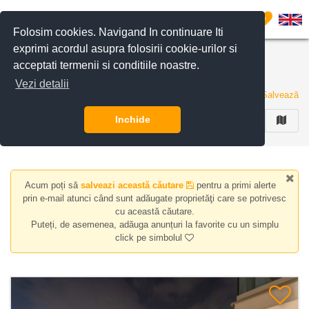
Filtreaza anunturile
0
Folosim cookies. Navigand In continuare Iti
exprimi acordul asupra folosirii cookie-urilor si
Apartamente de inchiriat in zona Aviatiei Nord,
acceptati termenii si conditiile noastre.
Bucuresti
Vezi detalii
4 anunturi
Salvează
Inchide
FILTREAZA
Acum poți să
salveazi această căutare
pentru a primi alerte
prin e-mail atunci când sunt adăugate proprietăţi care se potrivesc
cu această căutare.
Puteți, de asemenea, adăuga anunțuri la favorite cu un simplu
click pe simbolul