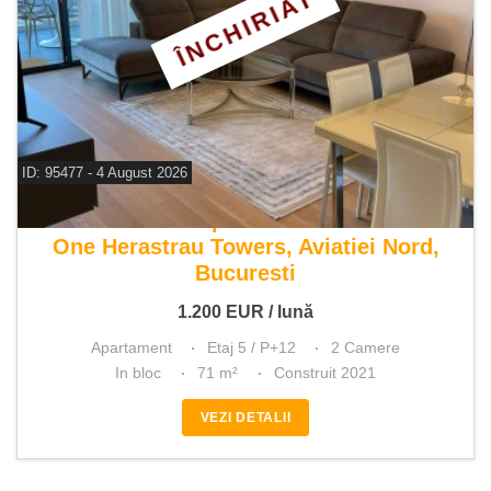
ÎNCHIRIAT
ID: 95477 - 4 August 2026
De inchiriat apartament 2 camere
One Herastrau Towers, Aviatiei Nord,
Bucuresti
1.200
EUR
/ lună
Apartament
Etaj 5 / P+12
2 Camere
In bloc
71 m²
Construit 2021
VEZI DETALII