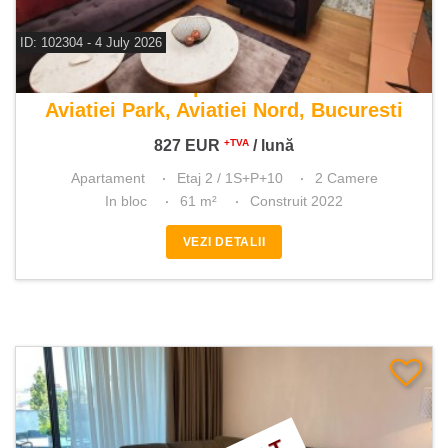
ID: 102304 - 4 July 2026
De inchiriat apartament 2 camere
Aviatiei Park, Aviatiei Nord, Bucuresti
827
EUR
/ lună
+TVA
Apartament
Etaj 2 / 1S+P+10
2 Camere
In bloc
61 m²
Construit 2022
VEZI DETALII