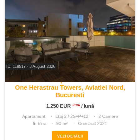
ID: 119917 - 3 August 2026
De inchiriat apartament 2 camere
One Herastrau Towers, Aviatiei Nord,
Bucuresti
1.250
EUR
/ lună
+TVA
Apartament
Etaj 2 / 2S+P+12
2 Camere
In bloc
90 m²
Construit 2021
VEZI DETALII