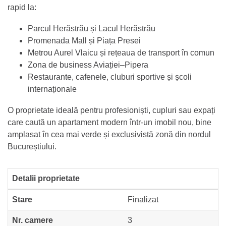
rapid la:
Parcul Herăstrău și Lacul Herăstrău
Promenada Mall și Piața Presei
Metrou Aurel Vlaicu și rețeaua de transport în comun
Zona de business Aviației–Pipera
Restaurante, cafenele, cluburi sportive și școli
internaționale
O proprietate ideală pentru profesioniști, cupluri sau expați
care caută un apartament modern într-un imobil nou, bine
amplasat în cea mai verde și exclusivistă zonă din nordul
Bucureștiului.
Detalii proprietate
Stare
Finalizat
Nr. camere
3