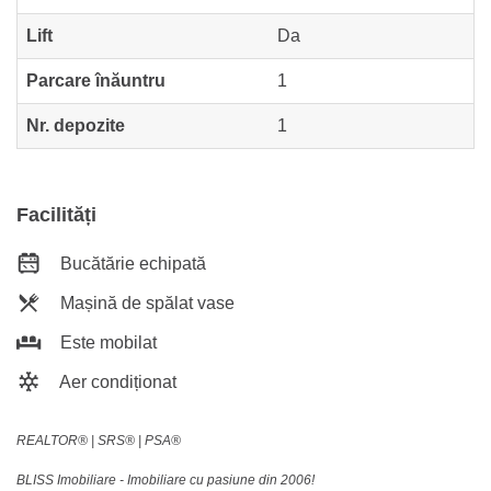
Lift
Da
Parcare înăuntru
1
Nr. depozite
1
Facilități
Bucătărie echipată
Mașină de spălat vase
Este mobilat
Aer condiționat
REALTOR®️ | SRS®️ | PSA®️
BLISS Imobiliare - Imobiliare cu pasiune din 2006!