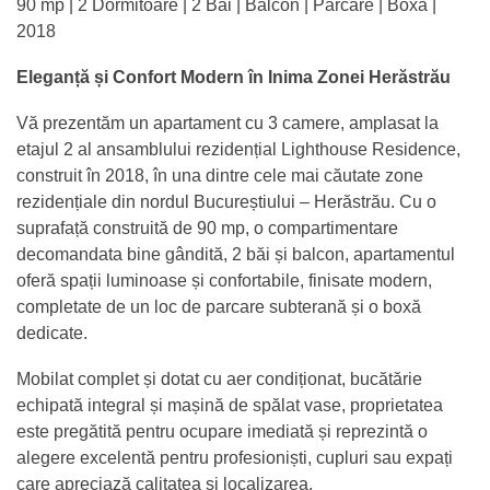
90 mp | 2 Dormitoare | 2 Băi | Balcon | Parcare | Boxă |
2018
Eleganță și Confort Modern în Inima Zonei Herăstrău
Vă prezentăm un apartament cu 3 camere, amplasat la
etajul 2 al ansamblului rezidențial Lighthouse Residence,
construit în 2018, în una dintre cele mai căutate zone
rezidențiale din nordul Bucureștiului – Herăstrău. Cu o
suprafață construită de 90 mp, o compartimentare
decomandata bine gândită, 2 băi și balcon, apartamentul
oferă spații luminoase și confortabile, finisate modern,
completate de un loc de parcare subterană și o boxă
dedicate.
Mobilat complet și dotat cu aer condiționat, bucătărie
echipată integral și mașină de spălat vase, proprietatea
este pregătită pentru ocupare imediată și reprezintă o
alegere excelentă pentru profesioniști, cupluri sau expați
care apreciază calitatea și localizarea.