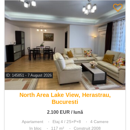
ID: 145851 - 7 August 2026
De inchiriat apartament 4 camere
North Area Lake View, Herastrau,
Bucuresti
2.100
EUR
/ lună
Apartament
Etaj 4 / 2S+P+8
4 Camere
In bloc
117 m²
Construit 2008