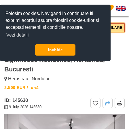
0
Folosim cookies. Navigand In continuare Iti
exprimi acordul asupra folosirii cookie-urilor si
acceptati termenii si conditiile noastre.
CERE DETALII
SUNĂ-NE
SIMILARE
Vezi detalii
De inchiriat Apartament de Lux cu 3
Camere cu Loc de Parcare și Boxă
Inchide
Lighthouse Residence, Herastrau,
Bucuresti
Herastrau | Nordului
2.500
EUR
/ lună
ID: 145630
9 July 2026 145630