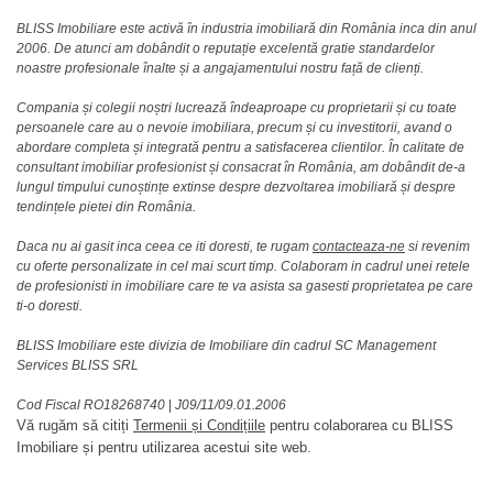
BLISS Imobiliare este activă în industria imobiliară din România inca din anul
2006. De atunci am dobândit o reputație excelentă gratie standardelor
noastre profesionale înalte și a angajamentului nostru față de clienți.
Compania și colegii noștri lucrează îndeaproape cu proprietarii și cu toate
persoanele care au o nevoie imobiliara, precum și cu investitorii, avand o
abordare completa și integrată pentru a satisfacerea clientilor. În calitate de
consultant imobiliar profesionist și consacrat în România, am dobândit de-a
lungul timpului cunoștințe extinse despre dezvoltarea imobiliară și despre
tendințele pietei din România.
Daca nu ai gasit inca ceea ce iti doresti, te rugam
contacteaza-ne
si revenim
cu oferte personalizate in cel mai scurt timp. Colaboram in cadrul unei retele
de profesionisti in imobiliare care te va asista sa gasesti proprietatea pe care
ti-o doresti.
BLISS Imobiliare este divizia de Imobiliare din cadrul SC Management
Services BLISS SRL
Cod Fiscal RO18268740
|
J09/11/09.01.2006
Vă rugăm să citiți
Termenii și Condițiile
pentru colaborarea cu BLISS
Imobiliare și pentru utilizarea acestui site web.