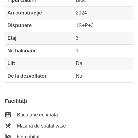
Tipul clădirii
Bloc
An construcție
2024
Dispunere
1S+P+3
Etaj
3
Nr. balcoane
1
Lift
Da
De la dezvoltator
Nu
Facilități
Bucătărie echipată
Mașină de spălat vase
Nemobilat