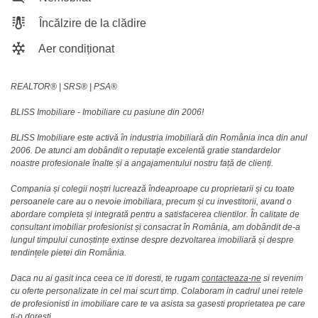
Încălzire de la clădire
Aer condiționat
REALTOR®️ | SRS®️ | PSA®️
BLISS Imobiliare - Imobiliare cu pasiune din 2006!
BLISS Imobiliare este activă în industria imobiliară din România inca din anul
2006. De atunci am dobândit o reputație excelentă gratie standardelor
noastre profesionale înalte și a angajamentului nostru față de clienți.
Compania și colegii noștri lucrează îndeaproape cu proprietarii și cu toate
persoanele care au o nevoie imobiliara, precum și cu investitorii, avand o
abordare completa și integrată pentru a satisfacerea clientilor. În calitate de
consultant imobiliar profesionist și consacrat în România, am dobândit de-a
lungul timpului cunoștințe extinse despre dezvoltarea imobiliară și despre
tendințele pietei din România.
Daca nu ai gasit inca ceea ce iti doresti, te rugam
contacteaza-ne
si revenim
cu oferte personalizate in cel mai scurt timp. Colaboram in cadrul unei retele
de profesionisti in imobiliare care te va asista sa gasesti proprietatea pe care
ti-o doresti.