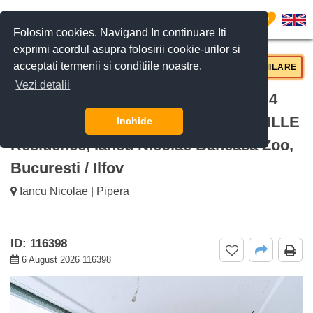
0
Folosim cookies. Navigand In continuare Iti
exprimi acordul asupra folosirii cookie-urilor si
acceptati termenii si conditiile noastre.
CERE DETALII
SUNĂ-NE
SIMILARE
Vezi detalii
De inchiriat Apartament luminos cu 4
camere și terasă spațioasă BRICKVILLE
Inchide
Residence, Iancu Nicolae Baneasa Zoo,
Bucuresti / Ilfov
Iancu Nicolae | Pipera
ID: 116398
6 August 2026 116398