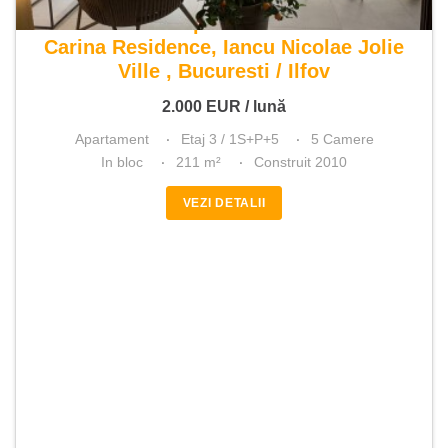
De inchiriat apartament 5 camere
Carina Residence, Iancu Nicolae Jolie
Ville , Bucuresti / Ilfov
2.000
EUR
/ lună
Apartament
Etaj 3 / 1S+P+5
5 Camere
In bloc
211 m²
Construit 2010
VEZI DETALII