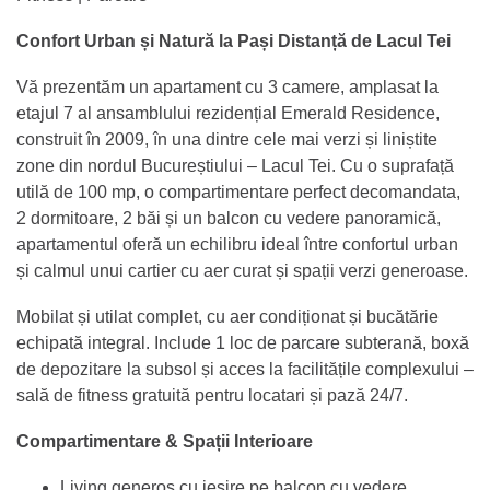
Confort Urban și Natură la Pași Distanță de Lacul Tei
Vă prezentăm un apartament cu 3 camere, amplasat la
etajul 7 al ansamblului rezidențial Emerald Residence,
construit în 2009, în una dintre cele mai verzi și liniștite
zone din nordul Bucureștiului – Lacul Tei. Cu o suprafață
utilă de 100 mp, o compartimentare perfect decomandata,
2 dormitoare, 2 băi și un balcon cu vedere panoramică,
apartamentul oferă un echilibru ideal între confortul urban
și calmul unui cartier cu aer curat și spații verzi generoase.
Mobilat și utilat complet, cu aer condiționat și bucătărie
echipată integral. Include 1 loc de parcare subterană, boxă
de depozitare la subsol și acces la facilitățile complexului –
sală de fitness gratuită pentru locatari și pază 24/7.
Compartimentare & Spații Interioare
Living generos cu ieșire pe balcon cu vedere