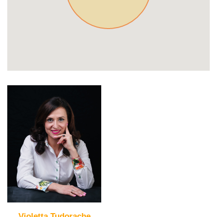
Violetta Tudorache