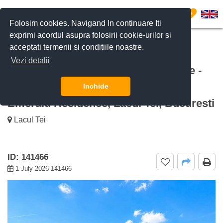
0
Folosim cookies. Navigand In continuare Iti
exprimi acordul asupra folosirii cookie-urilor si
acceptati termenii si conditiile noastre.
CERE DETALII
SUNĂ-NE
Vezi detalii
De vanzare Apartament cu 3 Camere -
Priveliște Panoramică și Parcare
Inchide
Emerald Residence, Lacul Tei, Bucuresti
Lacul Tei
ID: 141466
1 July 2026 141466