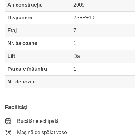
An construcție
2009
Dispunere
2S+P+10
Etaj
7
Nr. balcoane
1
Lift
Da
Parcare înăuntru
1
Nr. depozite
1
Facilități
Bucătărie echipată
Mașină de spălat vase