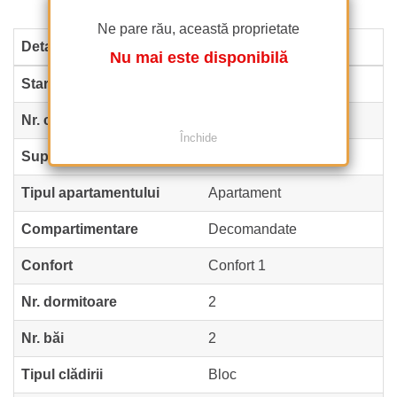
Ne pare rău, această proprietate
Detalii proprietate
Nu mai este disponibilă
Stare
Finalizat
Nr. camere
3
Închide
Suprafață utilă
100 m²
(3.750 EUR / m²)
Tipul apartamentului
Apartament
Compartimentare
Decomandate
Confort
Confort 1
Nr. dormitoare
2
Nr. băi
2
Tipul clădirii
Bloc