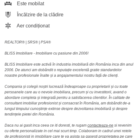
Este mobilat
Încălzire de la clădire
Aer condiționat
REALTOR®️ | SRS®️ | PSA®️
BLISS Imobiliare - Imobiliare cu pasiune din 2006!
BLISS Imobiliare este activă în industria imobiliară din România inca din anul
2006. De atunci am dobândit o reputație excelentă gratie standardelor
noastre profesionale înalte și a angajamentului nostru față de clienți.
Compania și colegii noștri lucrează îndeaproape cu proprietarii și cu toate
persoanele care au o nevoie imobiliara, precum și cu investitorii, avand o
abordare completa și integrată pentru a satisfacerea clientilor. În calitate de
consultant imobiliar profesionist și consacrat în România, am dobândit de-a
lungul timpului cunoștințe extinse despre dezvoltarea imobiliară și despre
tendințele pietei din România.
Daca nu ai gasit inca ceea ce iti doresti, te rugam
contacteaza-ne
si revenim
cu oferte personalizate in cel mai scurt timp. Colaboram in cadrul unei retele
de profesionisti in imobiliare care te va asista sa gasesti proprietatea pe care