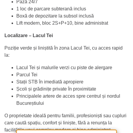
Pază 24/7
1 loc de parcare subterană inclus
Boxă de depozitare la subsol inclusă
Lift modern, bloc 2S+P+10, bine administrat
Localizare – Lacul Tei
Poziție verde și liniștită în zona Lacul Tei, cu acces rapid
la:
Lacul Tei și malurile verzi cu piste de alergare
Parcul Tei
Stații STB în imediată apropiere
Școli și grădinițe private în proximitate
Principalele artere de acces spre centrul și nordul
Bucureștiului
O proprietate ideală pentru familii, profesioniști sau cupluri
care caută spațiu, confort și liniște, fără a renunța la
facilitățile unui complex modern și bine administrat.