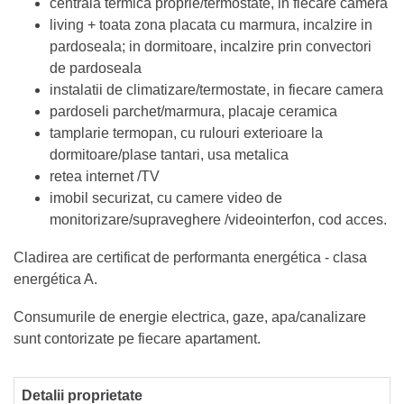
centrala termica proprie/termostate, in fiecare camera
living + toata zona placata cu marmura, incalzire in
pardoseala; in dormitoare, incalzire prin convectori
de pardoseala
instalatii de climatizare/termostate, in fiecare camera
pardoseli parchet/marmura, placaje ceramica
tamplarie termopan, cu rulouri exterioare la
dormitoare/plase tantari, usa metalica
retea internet /TV
imobil securizat, cu camere video de
monitorizare/supraveghere /videointerfon, cod acces.
Cladirea are certificat de performanta energética - clasa
energética A.
Consumurile de energie electrica, gaze, apa/canalizare
sunt contorizate pe fiecare apartament.
Detalii proprietate