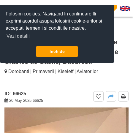
0
Folosim cookies. Navigand In continuare Iti
exprimi acordul asupra folosirii cookie-urilor si
acceptati termenii si conditiile noastre.
CERE DETALII
SUNĂ-NE
Vezi detalii
De inchiriat Apartament 4 Camere de
Lux în Aviatorilor – Charles de Gaulle
Inchide
Charles de Gaulle, Bucuresti
Dorobanti | Primaverii | Kiseleff | Aviatorilor
ID: 66625
20 May 2025 66625