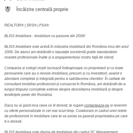
Încălzire centrală proprie
REALTOR®️ | SRS®️ | PSA®️
BLISS Imobiliare - Imobiliare cu pasiune din 2006!
BLISS Imobiliare este activă în industria imobiliară din România inca din anul
2006. De atunci am dobândit o reputație excelentă gratie standardelor
noastre profesionale înalte și a angajamentului nostru față de clienți.
Compania și colegii noștri lucrează îndeaproape cu proprietarii și cu toate
persoanele care au o nevoie imobiliara, precum și cu investitorii, avand o
abordare completa și integrată pentru a satisfacerea clientilor. În calitate de
consultant imobiliar profesionist și consacrat în România, am dobândit de-a
lungul timpului cunoștințe extinse despre dezvoltarea imobiliară și despre
tendințele pietei din România.
Daca nu ai gasit inca ceea ce iti doresti, te rugam
contacteaza-ne
si revenim
cu oferte personalizate in cel mai scurt timp. Colaboram in cadrul unei retele
de profesionisti in imobiliare care te va asista sa gasesti proprietatea pe care
ti-o doresti.
BLISS Imobiliare este divizia de Imobiliare din cadrul SC Management