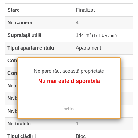
Stare
Finalizat
Nr. camere
4
Suprafață utilă
144 m²
(17 EUR / m²)
Tipul apartamentului
Apartament
Compartimentare
Decomandate
Ne pare rău, această proprietate
Confort
Confort 1
Nu mai este disponibilă
Nr. dormitoare
3
Nr. bucătării
1
Închide
Nr. băi
2
Nr. toalete
1
Tipul clădirii
Bloc