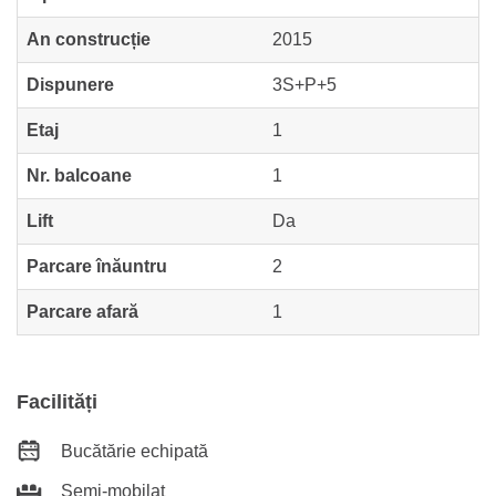
An construcție
2015
Dispunere
3S+P+5
Etaj
1
Nr. balcoane
1
Lift
Da
Parcare înăuntru
2
Parcare afară
1
Facilități
Bucătărie echipată
Semi-mobilat