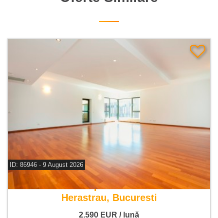
ID: 86946 - 9 August 2026
De inchiriat apartament 4 camere
Herastrau, Bucuresti
2.590
EUR
/ lună