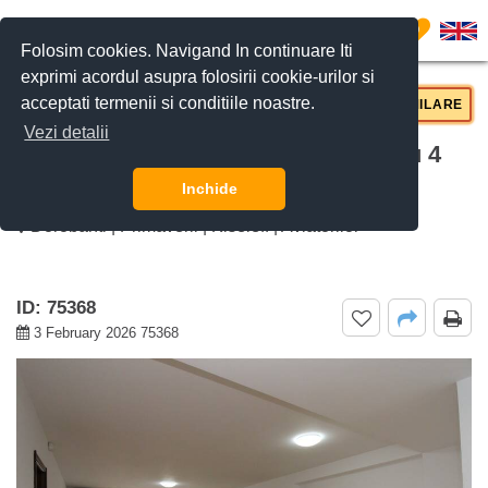
0
Folosim cookies. Navigand In continuare Iti
exprimi acordul asupra folosirii cookie-urilor si
acceptati termenii si conditiile noastre.
CERE DETALII
SUNĂ-NE
SIMILARE
Vezi detalii
De inchiriat Apartament Deosebit cu 4
Camere Kiseleff, Bucuresti
Inchide
Dorobanti | Primaverii | Kiseleff | Aviatorilor
ID: 75368
3 February 2026 75368