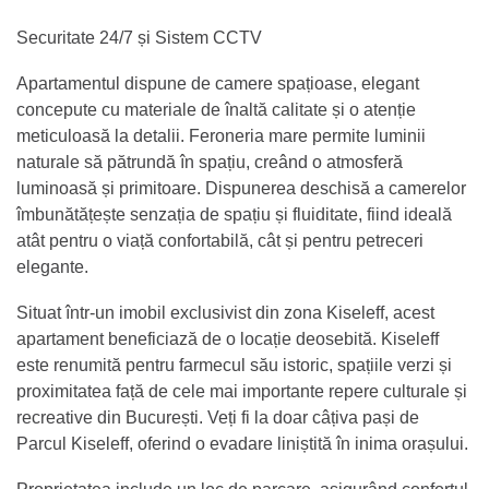
Securitate 24/7 și Sistem CCTV
Apartamentul dispune de camere spațioase, elegant
concepute cu materiale de înaltă calitate și o atenție
meticuloasă la detalii. Feroneria mare permite luminii
naturale să pătrundă în spațiu, creând o atmosferă
luminoasă și primitoare. Dispunerea deschisă a camerelor
îmbunătățește senzația de spațiu și fluiditate, fiind ideală
atât pentru o viață confortabilă, cât și pentru petreceri
elegante.
Situat într-un imobil exclusivist din zona Kiseleff, acest
apartament beneficiază de o locație deosebită. Kiseleff
este renumită pentru farmecul său istoric, spațiile verzi și
proximitatea față de cele mai importante repere culturale și
recreative din București. Veți fi la doar câțiva pași de
Parcul Kiseleff, oferind o evadare liniștită în inima orașului.