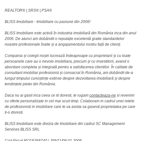
REALTOR®️ | SRS®️ | PSA®️
BLISS Imobiliare - Imobiliare cu pasiune din 2006!
BLISS Imobiliare este activă în industria imobiliară din România inca din anul
2006. De atunci am dobândit o reputație excelentă gratie standardelor
noastre profesionale înalte și a angajamentului nostru față de clienți.
Compania și colegii noștri lucrează îndeaproape cu proprietarii și cu toate
persoanele care au o nevoie imobiliara, precum și cu investitorii, avand o
abordare completa și integrată pentru a satisfacerea clientilor. În calitate de
consultant imobiliar profesionist și consacrat în România, am dobândit de-a
lungul timpului cunoștințe extinse despre dezvoltarea imobiliară și despre
tendințele pietei din România.
Daca nu ai gasit inca ceea ce iti doresti, te rugam
contacteaza-ne
si revenim
cu oferte personalizate in cel mai scurt timp. Colaboram in cadrul unei retele
de profesionisti in imobiliare care te va asista sa gasesti proprietatea pe care
ti-o doresti.
BLISS Imobiliare este divizia de Imobiliare din cadrul SC Management
Services BLISS SRL
Cod Fiscal RO18268740
|
J09/11/09.01.2006