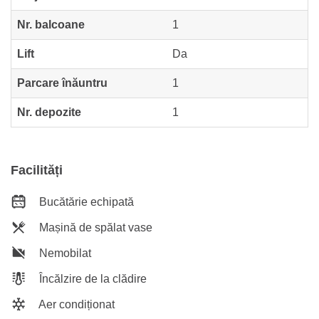
Nr. balcoane
1
Lift
Da
Parcare înăuntru
1
Nr. depozite
1
Facilități
Bucătărie echipată
Mașină de spălat vase
Nemobilat
Încălzire de la clădire
Aer condiționat