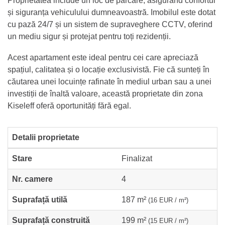
Proprietatea include un loc de parcare, asigurând confortul
și siguranța vehiculului dumneavoastră. Imobilul este dotat
cu pază 24/7 și un sistem de supraveghere CCTV, oferind
un mediu sigur și protejat pentru toți rezidenții.
Acest apartament este ideal pentru cei care apreciază
spațiul, calitatea și o locație exclusivistă. Fie că sunteți în
căutarea unei locuințe rafinate în mediul urban sau a unei
investiții de înaltă valoare, această proprietate din zona
Kiseleff oferă oportunități fără egal.
Detalii proprietate
Stare
Finalizat
Nr. camere
4
Suprafață utilă
187 m²
(16 EUR / m²)
Suprafață construită
199 m²
(15 EUR / m²)