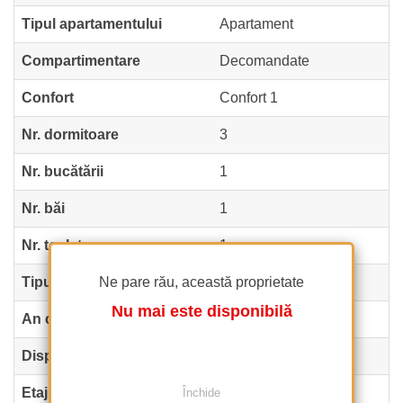
Tipul apartamentului
Apartament
Compartimentare
Decomandate
Confort
Confort 1
Nr. dormitoare
3
Nr. bucătării
1
Nr. băi
1
Nr. toalete
1
Tipul clădirii
Ne pare rău, această proprietate
Vila
Nu mai este disponibilă
An construcție
1940
Dispunere
1S+P+2+Pod
Etaj
Mansarda
Închide