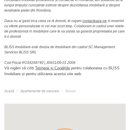
lungul timpului cunoștințe extinse despre dezvoltarea imobiliară și despre
tendințele pietei din România.
Daca nu ai gasit inca ceea ce iti doresti, te rugam
contacteaza-ne
si revenim
cu oferte personalizate in cel mai scurt timp. Colaboram in cadrul unei retele
de profesionisti in imobiliare care te va asista sa gasesti proprietatea pe care
ti-o doresti.
BLISS Imobiliare este divizia de Imobiliare din cadrul SC Management
Services BLISS SRL
Cod Fiscal RO18268740
|
J09/11/09.01.2006
Vă rugăm să citiți
Termenii și Condițiile
pentru colaborarea cu BLISS
Imobiliare și pentru utilizarea acestui site web.
Acasă
Apartamente de vanzare
Berzei