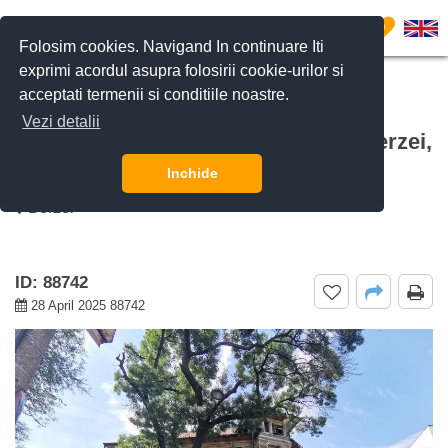
0
Folosim cookies. Navigand In continuare Iti
exprimi acordul asupra folosirii cookie-urilor si
acceptati termenii si conditiile noastre.
CERE DETALII
SUNĂ-NE
Vezi detalii
De vanzare apartament 4 camere Berzei,
Bucuresti
Inchide
Berzei
ID: 88742
28 April 2025 88742