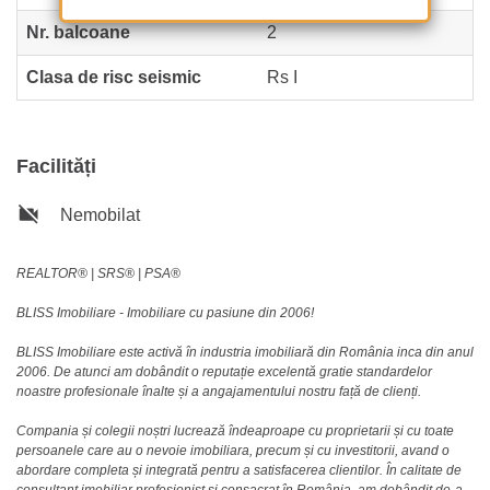
Nr. balcoane
2
Clasa de risc seismic
Rs I
Facilități
Nemobilat
REALTOR®️ | SRS®️ | PSA®️
BLISS Imobiliare - Imobiliare cu pasiune din 2006!
BLISS Imobiliare este activă în industria imobiliară din România inca din anul
2006. De atunci am dobândit o reputație excelentă gratie standardelor
noastre profesionale înalte și a angajamentului nostru față de clienți.
Compania și colegii noștri lucrează îndeaproape cu proprietarii și cu toate
persoanele care au o nevoie imobiliara, precum și cu investitorii, avand o
abordare completa și integrată pentru a satisfacerea clientilor. În calitate de
consultant imobiliar profesionist și consacrat în România, am dobândit de-a