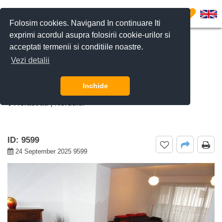
0
Folosim cookies. Navigand In continuare Iti
exprimi acordul asupra folosirii cookie-urilor si
acceptati termenii si conditiile noastre.
CERE DETALII
SUNĂ-NE
Vezi detalii
De inchiriat apartament 5 camere
Herastrau, Bucuresti
Inchide
Herastrau | Nordului
ID: 9599
24 September 2025 9599