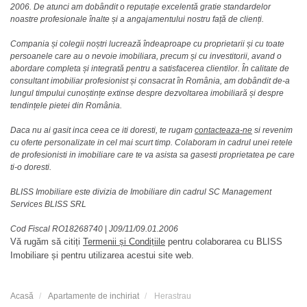
2006. De atunci am dobândit o reputație excelentă gratie standardelor
noastre profesionale înalte și a angajamentului nostru față de clienți.
Compania și colegii noștri lucrează îndeaproape cu proprietarii și cu toate
persoanele care au o nevoie imobiliara, precum și cu investitorii, avand o
abordare completa și integrată pentru a satisfacerea clientilor. În calitate de
consultant imobiliar profesionist și consacrat în România, am dobândit de-a
lungul timpului cunoștințe extinse despre dezvoltarea imobiliară și despre
tendințele pietei din România.
Daca nu ai gasit inca ceea ce iti doresti, te rugam
contacteaza-ne
si revenim
cu oferte personalizate in cel mai scurt timp. Colaboram in cadrul unei retele
de profesionisti in imobiliare care te va asista sa gasesti proprietatea pe care
ti-o doresti.
BLISS Imobiliare este divizia de Imobiliare din cadrul SC Management
Services BLISS SRL
Cod Fiscal RO18268740
|
J09/11/09.01.2006
Vă rugăm să citiți
Termenii și Condițiile
pentru colaborarea cu BLISS
Imobiliare și pentru utilizarea acestui site web.
Acasă
Apartamente de inchiriat
Herastrau