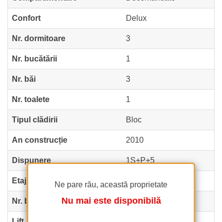
Confort
Delux
Nr. dormitoare
3
Nr. bucătării
1
Nr. băi
3
Nr. toalete
1
Tipul clădirii
Bloc
An construcție
2010
Dispunere
1S+P+5
Etaj
4
Ne pare rău, această proprietate
Nu mai este disponibilă
Nr. balcoane
2
Lift
Nu