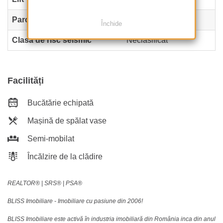
Parcare înăuntru
1
Închide
Clasa de risc seismic
Neclasificat
Facilități
Bucătărie echipată
Mașină de spălat vase
Semi-mobilat
Încălzire de la clădire
REALTOR®️ | SRS®️ | PSA®️
BLISS Imobiliare - Imobiliare cu pasiune din 2006!
BLISS Imobiliare este activă în industria imobiliară din România inca din anul