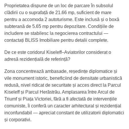
Proprietatea dispune de un loc de parcare în subsolul
clădirii cu o suprafață de 21.66 mp, suficient de mare
pentru a accomoda 2 autoturisme. Este inclusă și o boxă
subterană de 5.65 mp pentru depozitare. Condițiile de
includere se stabilesc la negocierea contractului —
contactați BLISS Imobiliare pentru detalii complete.
De ce este coridorul Kiseleff–Aviatorilor considerat o
adresă rezidențială de referință?
Zona concentrează ambasade, reședințe diplomatice și
vile monument istoric, beneficiind de densitate urbanistică
redusă, nivel ridicat de securitate și acces direct la Parcul
Kiseleff și Parcul Herăstrău. Amplasarea între Arcul de
Triumf și Piața Victoriei, fără a fi afectată de intervențiile
comuniste, îi conferă un caracter arhitectural și rezidențial
inconfundabil — apreciat constant de utilizatorii diplomatici
și corporativi.