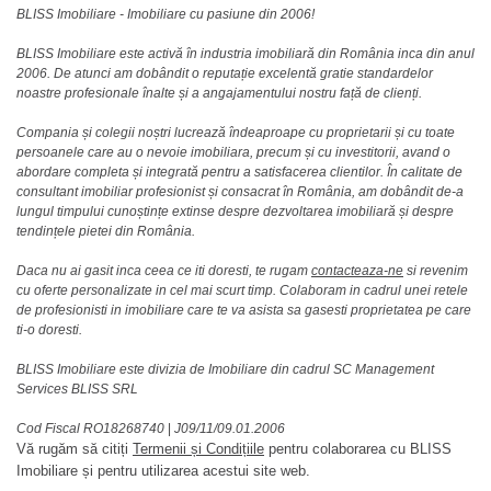
BLISS Imobiliare - Imobiliare cu pasiune din 2006!
BLISS Imobiliare este activă în industria imobiliară din România inca din anul
2006. De atunci am dobândit o reputație excelentă gratie standardelor
noastre profesionale înalte și a angajamentului nostru față de clienți.
Compania și colegii noștri lucrează îndeaproape cu proprietarii și cu toate
persoanele care au o nevoie imobiliara, precum și cu investitorii, avand o
abordare completa și integrată pentru a satisfacerea clientilor. În calitate de
consultant imobiliar profesionist și consacrat în România, am dobândit de-a
lungul timpului cunoștințe extinse despre dezvoltarea imobiliară și despre
tendințele pietei din România.
Daca nu ai gasit inca ceea ce iti doresti, te rugam
contacteaza-ne
si revenim
cu oferte personalizate in cel mai scurt timp. Colaboram in cadrul unei retele
de profesionisti in imobiliare care te va asista sa gasesti proprietatea pe care
ti-o doresti.
BLISS Imobiliare este divizia de Imobiliare din cadrul SC Management
Services BLISS SRL
Cod Fiscal RO18268740
|
J09/11/09.01.2006
Vă rugăm să citiți
Termenii și Condițiile
pentru colaborarea cu BLISS
Imobiliare și pentru utilizarea acestui site web.