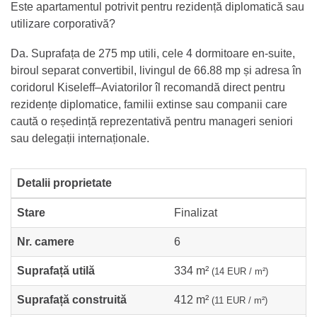
Este apartamentul potrivit pentru rezidență diplomatică sau
utilizare corporativă?
Da. Suprafața de 275 mp utili, cele 4 dormitoare en-suite,
biroul separat convertibil, livingul de 66.88 mp și adresa în
coridorul Kiseleff–Aviatorilor îl recomandă direct pentru
rezidențe diplomatice, familii extinse sau companii care
caută o reședință reprezentativă pentru manageri seniori
sau delegații internaționale.
Detalii proprietate
Stare
Finalizat
Nr. camere
6
Suprafață utilă
334 m²
(14 EUR / m²)
Suprafață construită
412 m²
(11 EUR / m²)