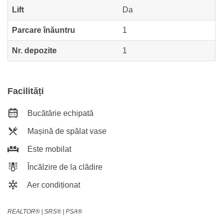
Lift
Da
Parcare înăuntru
1
Nr. depozite
1
Facilități
Bucătărie echipată
Mașină de spălat vase
Este mobilat
Încălzire de la clădire
Aer condiționat
REALTOR®️ | SRS®️ | PSA®️