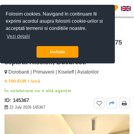
0
Folosim cookies. Navigand In continuare Iti
exprimi acordul asupra folosirii cookie-urilor si
acceptati termenii si conditiile noastre.
CERE DETALII
SUNĂ-NE
Vezi detalii
De inchiriat Apartament 6 camere, 275
mp, 4 dormitoare en-suite și birou
Inchide
separat Kiseleff, Bucuresti
Dorobanti | Primaverii | Kiseleff | Aviatorilor
4.700
EUR
/ lună
În colaborare cu o altă agenție
ID: 145367
22 July 2026 145367