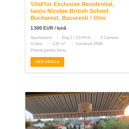
VilaFlor Exclusive Residential,
Iancu Nicolae British School
Bucharest, Bucuresti / Ilfov
1.500
EUR
/ lună
Apartament
Etaj 2 / 1S+P+4
3 Camere
In bloc
135 m²
Construit 2008
Potrivit pentru birou
VEZI DETALII