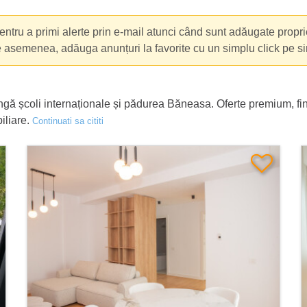
da, Voluntari
ntru a primi alerte prin e-mail atunci când sunt adăugate propri
e asemenea, adăuga anunțuri la favorite cu un simplu click pe s
ngă școli internaționale și pădurea Băneasa. Oferte premium, fi
iliare.
Continuati sa cititi