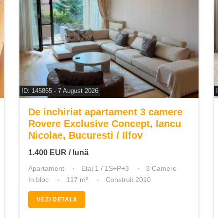
ID: 145865 - 7 August 2026
De inchiriat apartament 3 camere
Rovere Exclusive Concept, Iancu
Nicolae, Bucuresti / Ilfov
1.400
EUR
/ lună
Apartament
Etaj 1 / 1S+P+3
3 Camere
In bloc
117 m²
Construit 2010
VEZI DETALII