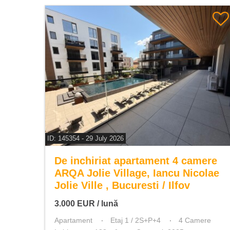
ID: 145354 - 29 July 2026
De inchiriat apartament 4 camere
ARQA Jolie Village, Iancu Nicolae
Jolie Ville , Bucuresti / Ilfov
3.000
EUR
/ lună
Apartament
Etaj 1 / 2S+P+4
4 Camere