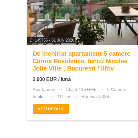
ID: 145755 - 31 July 2026
De inchiriat apartament 5 camere
Carina Residence, Iancu Nicolae
Jolie Ville , Bucuresti / Ilfov
2.000
EUR
/ lună
Apartament
Etaj 3 / 1S+P+5
5 Camere
In bloc
211 m²
Renovat 2026
VEZI DETALII