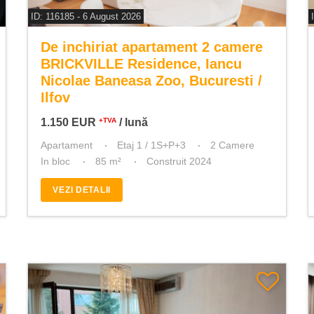
ID: 116185 - 6 August 2026
De inchiriat apartament 2 camere
BRICKVILLE Residence, Iancu
Nicolae Baneasa Zoo, Bucuresti /
Ilfov
1.150
EUR
/ lună
+TVA
Apartament
Etaj 1 / 1S+P+3
2 Camere
In bloc
85 m²
Construit 2024
VEZI DETALII