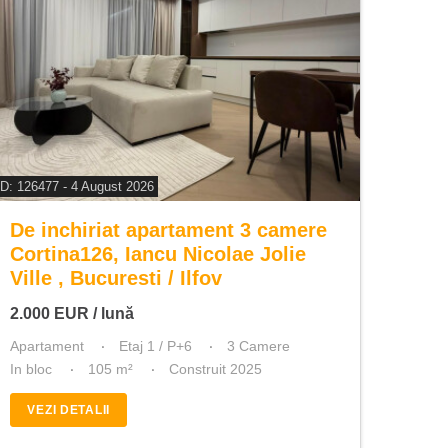
ID: 126477 - 4 August 2026
De inchiriat apartament 3 camere
Cortina126, Iancu Nicolae Jolie
Ville , Bucuresti / Ilfov
2.000
EUR
/ lună
Apartament
Etaj 1 / P+6
3 Camere
In bloc
105 m²
Construit 2025
VEZI DETALII