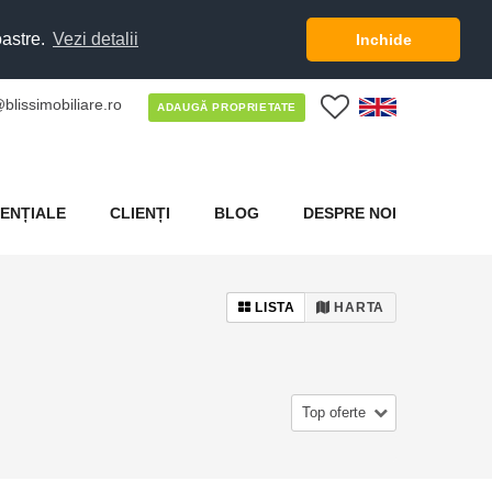
oastre.
Vezi detalii
Inchide
blissimobiliare.ro
0
ADAUGĂ PROPRIETATE
ENȚIALE
CLIENȚI
BLOG
DESPRE NOI
LISTA
HARTA
Top oferte