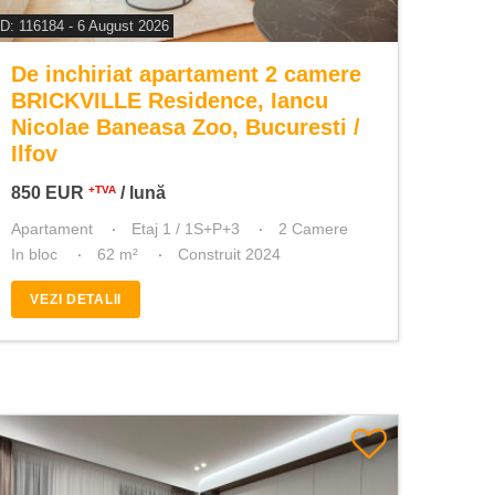
ID: 116184 - 6 August 2026
De inchiriat apartament 2 camere
BRICKVILLE Residence, Iancu
Nicolae Baneasa Zoo, Bucuresti /
Ilfov
850
EUR
/ lună
+TVA
Apartament
Etaj 1 / 1S+P+3
2 Camere
In bloc
62 m²
Construit 2024
VEZI DETALII