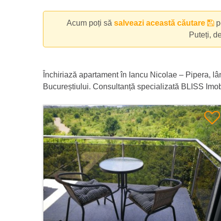
×
Radiofar Pipera
×
Campul Pipera
×
Henri Coan
Acum poți să
salveazi această căutare
pe
Puteți, d
Închiriază apartament în Iancu Nicolae – Pipera, lâ
Bucureștiului. Consultanță specializată BLISS Imob