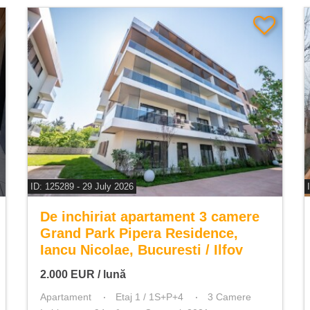
ID: 125289 - 29 July 2026
De inchiriat apartament 3 camere
Grand Park Pipera Residence,
Iancu Nicolae, Bucuresti / Ilfov
2.000
EUR
/ lună
Apartament
Etaj 1 / 1S+P+4
3 Camere