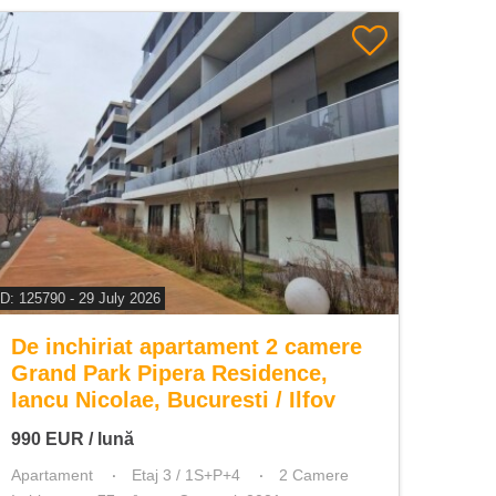
ID: 125790 - 29 July 2026
De inchiriat apartament 2 camere
Grand Park Pipera Residence,
Iancu Nicolae, Bucuresti / Ilfov
990
EUR
/ lună
Apartament
Etaj 3 / 1S+P+4
2 Camere