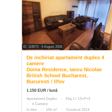
ID: 119573 - 5 August 2026
De inchiriat apartament duplex 4
camere
Doina Residence, Iancu Nicolae
British School Bucharest,
Bucuresti / Ilfov
1.150
EUR
/ lună
Apartament Duplex
Etaj 2 / 1S+P+3
4 Camere
In bloc
156 m²
Construit 2014