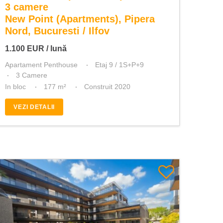
3 camere
New Point (Apartments), Pipera
Nord, Bucuresti / Ilfov
1.100
EUR
/ lună
Apartament Penthouse
Etaj 9 / 1S+P+9
3 Camere
In bloc
177 m²
Construit 2020
VEZI DETALII