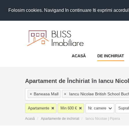
Folosim cookies. Navigand In continuare Iti exprimi acordul as
ACASĂ
DE INCHIRIAT
Apartament de Închiriat în Iancu Nico
×
Baneasa Mall
×
Iancu Nicolae British School Buc
×
Pipera Sud
×
Baneasa Padure
×
Pipera
×
He
Apartamente
Min 600 €
Nr. camere
Supraf
×
Centura Nord
×
Iancu Nicolae Jolie Ville
×
Ianc
Acasă
Apartamente de inchiriat
Iancu Nicolae | Pipera
×
Popasului | Padurea Cretuleasca | Matei Millo
×
I