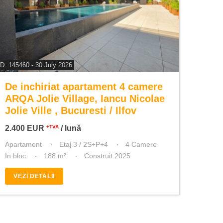
ID: 145460 - 30 July 2026
De inchiriat apartament 4 camere
ARQA Jolie Village, Iancu Nicolae
Jolie Ville , Bucuresti / Ilfov
2.400
EUR
/ lună
+TVA
Apartament
Etaj 3 / 2S+P+4
4 Camere
In bloc
188 m²
Construit 2025
VEZI DETALII