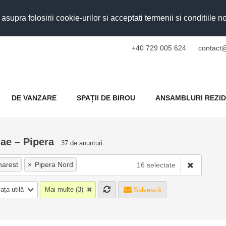
upra folosirii cookie-urilor si acceptati termenii si conditiile n
+40 729 005 624
contact@
DE VANZARE
SPAȚII DE BIROU
ANSAMBLURI REZID
lae – Pipera
37 de anunturi
harest
×
Pipera Nord
16 selectate
nri Coanda Bucuresti
ața utilă
Mai multe (3)
Salvează
u Nicolae
×
Pipera OMV Rond
ancu Nicolae Baneasa Zoo