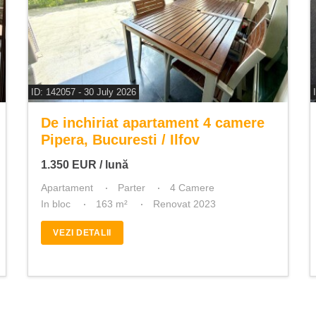
ID: 142057 - 30 July 2026
De inchiriat apartament 4 camere
Pipera, Bucuresti / Ilfov
1.350
EUR
/ lună
Apartament
Parter
4 Camere
In bloc
163 m²
Renovat 2023
VEZI DETALII