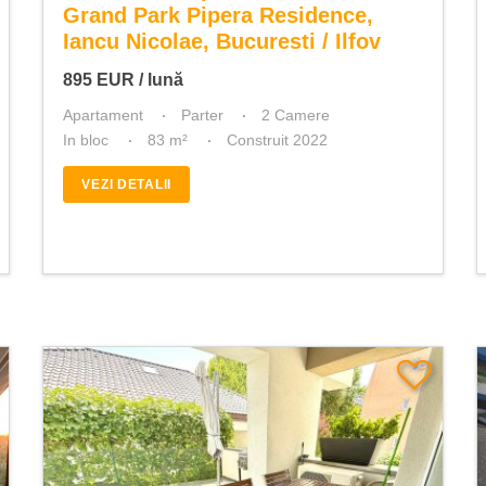
Grand Park Pipera Residence,
Iancu Nicolae, Bucuresti / Ilfov
895
EUR
/ lună
Apartament
Parter
2 Camere
In bloc
83 m²
Construit 2022
VEZI DETALII