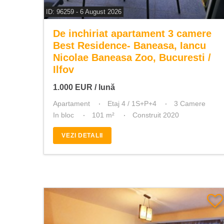
ID: 96259 - 6 August 2026
De inchiriat apartament 3 camere
Best Residence- Baneasa, Iancu
Nicolae Baneasa Zoo, Bucuresti /
Ilfov
1.000
EUR
/ lună
Apartament
Etaj 4 / 1S+P+4
3 Camere
In bloc
101 m²
Construit 2020
VEZI DETALII