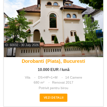
ID: 60032 - 30 July 2026
De inchiriat vila 14 camere
Dorobanti (Piata), Bucuresti
10.000
EUR
/ lună
Vila
DS+HP+1+M
14 Camere
680 m²
Renovat 2017
Potrivit pentru birou
VEZI DETALII