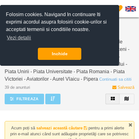
Filtreaza anunturile
0
Folosim cookies. Navigand In continuare Iti
exprimi acordul asupra folosirii cookie-urilor si
Inchiriere apartamente case vile magistrala M2
acceptati termenii si conditiile noastre.
Bucuresti
Vezi detalii
BLISS Imobiliare | inchiriere apartamente case vile de
langa magistrala M2 Bucuresti Statii de metrou: Berceni -
Inchide
Dimitrie Leonida - Piata Sudului - Aparatorie Patriei -
Constantin Brancoveanu - Eroii Revolutiei - Tineretului -
Piata Unirii - Piata Universitate - Piata Romania - Piata
Victoriei - Aviatorilor - Aurel Vlaicu - Pipera
Continuati sa cititi
39 de anunturi
Salvează
FILTREAZA
Acum poți să
salveazi această căutare
pentru a primi alerte
prin e-mail atunci când sunt adăugate proprietăţi care se potrivesc