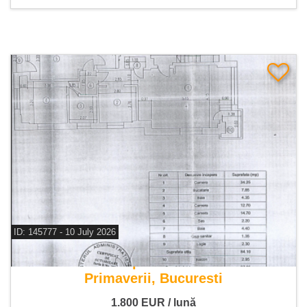
ID: 145777 - 10 July 2026
De inchiriat apartament 3 camere
Primaverii, Bucuresti
1.800
EUR
/ lună