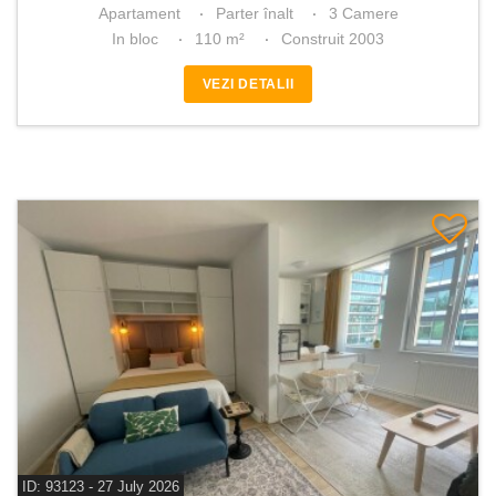
Apartament
Parter înalt
3 Camere
In bloc
110 m²
Construit 2003
VEZI DETALII
ID: 93123 - 27 July 2026