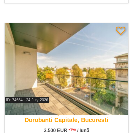
ID: 74654 - 24 July 2026
De inchiriat apartament 4 camere
Dorobanti Capitale, Bucuresti
3.500
EUR
/ lună
+TVA