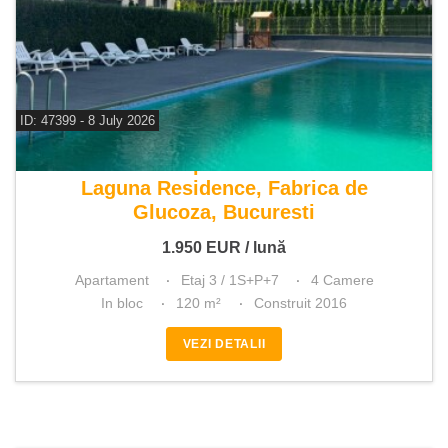
ID: 47399 - 8 July 2026
De inchiriat apartament 4 camere
Laguna Residence, Fabrica de
Glucoza, Bucuresti
1.950
EUR
/ lună
Apartament
Etaj 3 / 1S+P+7
4 Camere
In bloc
120 m²
Construit 2016
VEZI DETALII