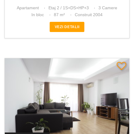
Apartament
Etaj 2 / 1S+DS+HP+3
3 Camere
In bloc
87 m²
Construit 2004
VEZI DETALII