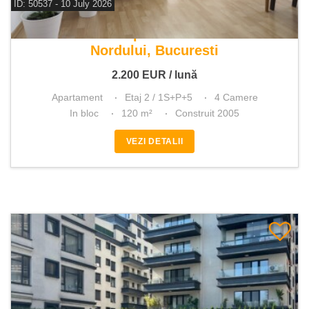
ID: 50537 - 10 July 2026
De inchiriat apartament 4 camere
Nordului, Bucuresti
2.200
EUR
/ lună
Apartament
Etaj 2 / 1S+P+5
4 Camere
In bloc
120 m²
Construit 2005
VEZI DETALII