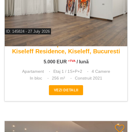
ID: 145824 - 27 July 2026
De inchiriat apartament 4 camere
Kiseleff Residence, Kiseleff, Bucuresti
5.000
EUR
/ lună
+TVA
Apartament
Etaj 1 / 1S+P+2
4 Camere
In bloc
256 m²
Construit 2021
VEZI DETALII