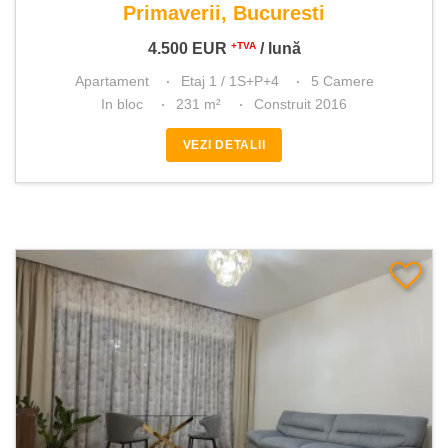
Primaverii, Bucuresti
4.500
EUR
/ lună
+TVA
Apartament
Etaj 1 / 1S+P+4
5 Camere
In bloc
231 m²
Construit 2016
VEZI DETALII