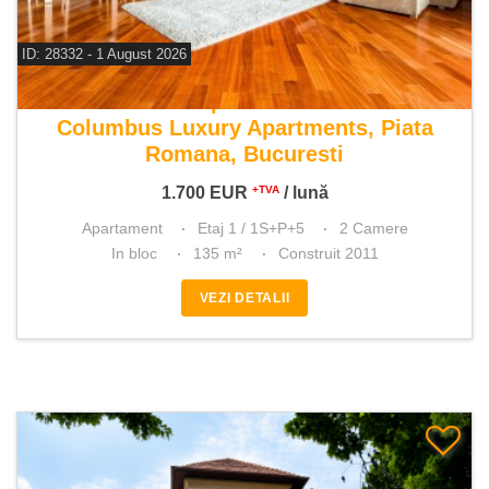
ID: 28332 - 1 August 2026
De inchiriat apartament 2 camere
Columbus Luxury Apartments, Piata
Romana, Bucuresti
1.700
EUR
/ lună
+TVA
Apartament
Etaj 1 / 1S+P+5
2 Camere
In bloc
135 m²
Construit 2011
VEZI DETALII