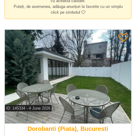
cu această căutare.
Puteți, de asemenea, adăuga anunțuri la favorite cu un simplu
click pe simbolul
ID: 145334 - 4 June 2026
De inchiriat casa 6 camere
Dorobanti (Piata), Bucuresti