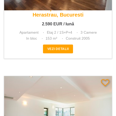
De inchiriat apartament 3 camere
Herastrau, Bucuresti
2.590
EUR
/ lună
Apartament
Etaj 2 / 1S+P+4
3 Camere
In bloc
153 m²
Construit 2005
VEZI DETALII