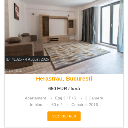
ID: 41325 - 4 August 2026
De inchiriat apartament 2 camere
Herastrau, Bucuresti
650
EUR
/ lună
Apartament
Etaj 3 / P+5
2 Camere
In bloc
60 m²
Construit 2016
VEZI DETALII