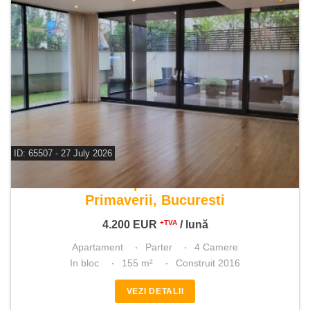
ID: 65507 - 27 July 2026
De inchiriat apartament 4 camere
Primaverii, Bucuresti
4.200
EUR
/ lună
+TVA
Apartament
Parter
4 Camere
In bloc
155 m²
Construit 2016
VEZI DETALII