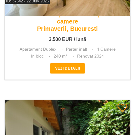
ID: 37542 - 22 July 2026
De inchiriat apartament duplex 4
camere
Primaverii, Bucuresti
3.500
EUR
/ lună
Apartament Duplex
Parter înalt
4 Camere
In bloc
240 m²
Renovat 2024
VEZI DETALII