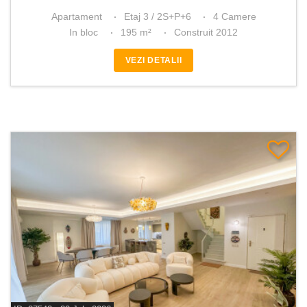
Apartament
Etaj 3 / 2S+P+6
4 Camere
In bloc
195 m²
Construit 2012
VEZI DETALII