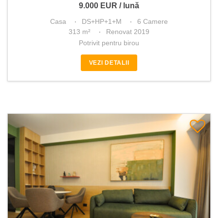
9.000
EUR
/ lună
Casa
DS+HP+1+M
6 Camere
313 m²
Renovat 2019
Potrivit pentru birou
VEZI DETALII