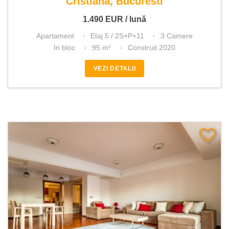
Cristiana, Bucuresti
1.490
EUR
/ lună
Apartament
Etaj 5 / 2S+P+11
3 Camere
In bloc
95 m²
Construit 2020
VEZI DETALII