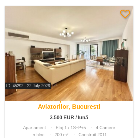
ID: 45292 - 22 July 2026
De inchiriat apartament 4 camere
Aviatorilor, Bucuresti
3.500
EUR
/ lună
Apartament
Etaj 1 / 1S+P+5
4 Camere
In bloc
200 m²
Construit 2011