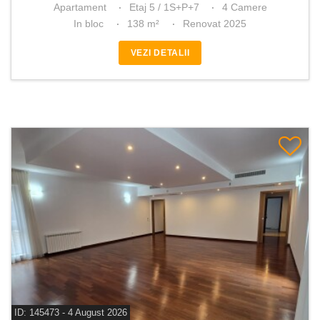
Apartament
Etaj 5 / 1S+P+7
4 Camere
In bloc
138 m²
Renovat 2025
VEZI DETALII
ID: 145473 - 4 August 2026