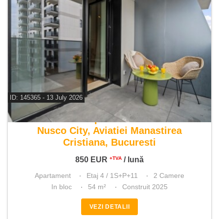
ID: 145365 - 13 July 2026
De inchiriat apartament 2 camere
Nusco City, Aviatiei Manastirea
Cristiana, Bucuresti
850
EUR
/ lună
+TVA
Apartament
Etaj 4 / 1S+P+11
2 Camere
In bloc
54 m²
Construit 2025
VEZI DETALII