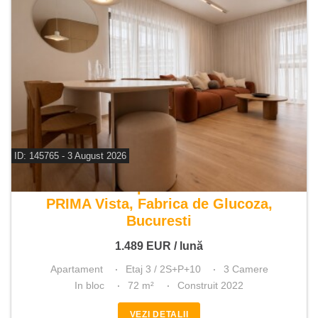
ID: 145765 - 3 August 2026
De inchiriat apartament 3 camere
PRIMA Vista, Fabrica de Glucoza,
Bucuresti
1.489
EUR
/ lună
Apartament
Etaj 3 / 2S+P+10
3 Camere
In bloc
72 m²
Construit 2022
VEZI DETALII