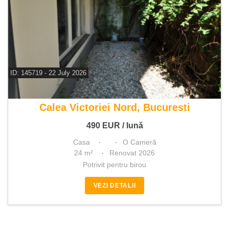
ID: 145719 - 22 July 2026
De inchiriat casa
Calea Victoriei Nord, Bucuresti
490
EUR
/ lună
Casa
O Cameră
24 m²
Renovat 2026
Potrivit pentru birou
VEZI DETALII