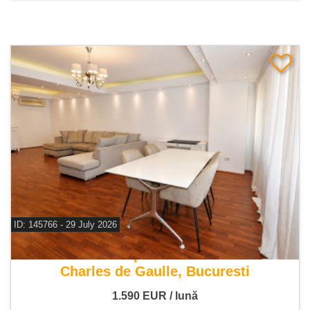
ID: 145766 - 29 July 2026
De inchiriat apartament 3 camere
Charles de Gaulle, Bucuresti
1.590
EUR
/ lună