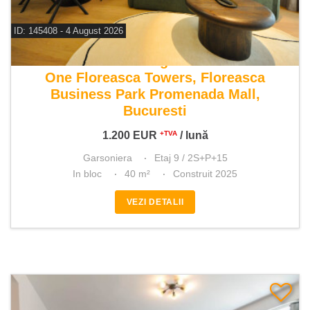
ID: 145408 - 4 August 2026
De inchiriat garsoniera
One Floreasca Towers, Floreasca
Business Park Promenada Mall,
Bucuresti
1.200
EUR
/ lună
+TVA
Garsoniera
Etaj 9 / 2S+P+15
In bloc
40 m²
Construit 2025
VEZI DETALII