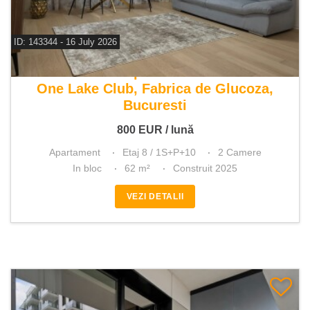
ID: 143344 - 16 July 2026
De inchiriat apartament 2 camere
One Lake Club, Fabrica de Glucoza,
Bucuresti
800
EUR
/ lună
Apartament
Etaj 8 / 1S+P+10
2 Camere
In bloc
62 m²
Construit 2025
VEZI DETALII