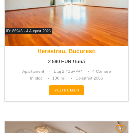
ID: 86946 - 4 August 2026
De inchiriat apartament 4 camere
Herastrau, Bucuresti
2.590
EUR
/ lună
Apartament
Etaj 2 / 1S+P+4
4 Camere
In bloc
190 m²
Construit 2005
VEZI DETALII