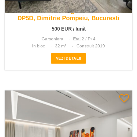
De inchiriat garsoniera
DP5D, Dimitrie Pompeiu, Bucuresti
500
EUR
/ lună
Garsoniera
Etaj 2 / P+4
In bloc
32 m²
Construit 2019
VEZI DETALII