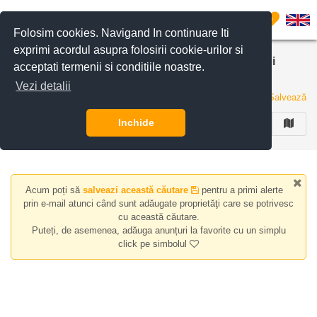
Filtreaza anunturile
0
Folosim cookies. Navigand In continuare Iti
exprimi acordul asupra folosirii cookie-urilor si
Apartamente de inchiriat in zona Cismigiu (Stirbei
acceptati termenii si conditiile noastre.
Voda), Bucuresti
Vezi detalii
0 anunturi
Salvează
Inchide
FILTREAZA
Acum poți să
salveazi această căutare
pentru a primi alerte
prin e-mail atunci când sunt adăugate proprietăţi care se potrivesc
cu această căutare.
Puteți, de asemenea, adăuga anunțuri la favorite cu un simplu
click pe simbolul