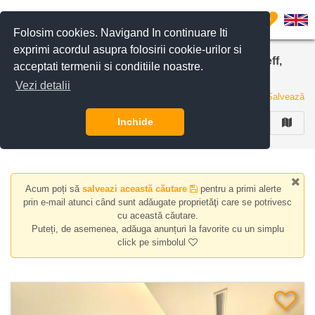
Filtreaza anunturile
0
Folosim cookies. Navigand In continuare Iti
exprimi acordul asupra folosirii cookie-urilor si
Apartamente 6 Camere de inchiriat in zona Kiseleff,
acceptati termenii si conditiile noastre.
Bucuresti
Vezi detalii
1 anunt
Salvează
Inchide
FILTREAZA
Acum poți să
salveazi această căutare
pentru a primi alerte
prin e-mail atunci când sunt adăugate proprietăţi care se potrivesc
cu această căutare.
Puteți, de asemenea, adăuga anunțuri la favorite cu un simplu
click pe simbolul