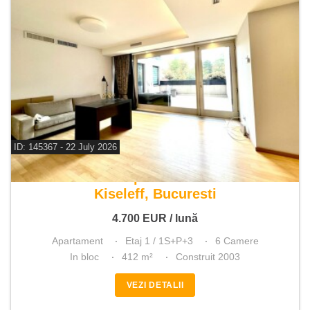
ID: 145367 - 22 July 2026
De inchiriat apartament 6 camere
Kiseleff, Bucuresti
4.700
EUR
/ lună
Apartament
Etaj 1 / 1S+P+3
6 Camere
In bloc
412 m²
Construit 2003
VEZI DETALII