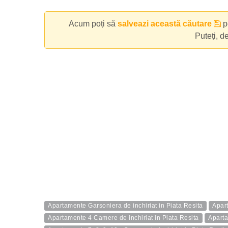
Acum poți să
salveazi această căutare
pe
Puteți, d
Apartamente Garsoniera de inchiriat in Piata Resita
Apart
Apartamente 4 Camere de inchiriat in Piata Resita
Aparta