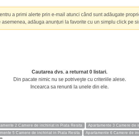
ntru a primi alerte prin e-mail atunci când sunt adăugate propri
e asemenea, adăuga anunțuri la favorite cu un simplu click pe s
Cautarea dvs. a returnat 0 listari.
Din pacate nimic nu se potriveşte cu criteriile alese.
Incearca sa renunti la unele din ele.
amente 2 Camere de inchiriat in Piata Resita
Apartamente 3 Camere de inc
mente 5 Camere de inchiriat in Piata Resita
Apartamente 6 Camere de inch