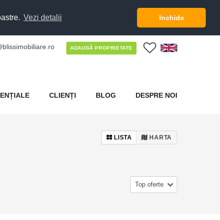
oastre.
Vezi detalii
Inchide
blissimobiliare.ro
0
ADAUGĂ PROPRIETATE
ENȚIALE
CLIENȚI
BLOG
DESPRE NOI
LISTA
HARTA
Top oferte