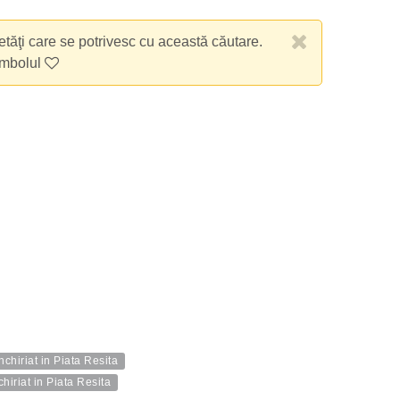
etăţi care se potrivesc cu această căutare.
imbolul
hiriat in Piata Resita
iriat in Piata Resita