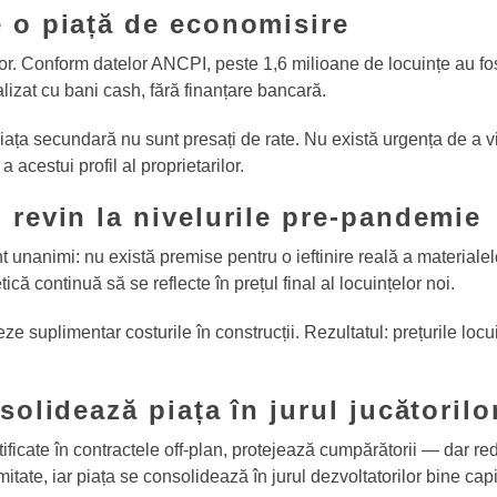
e o piață de economisire
lor. Conform datelor ANCPI, peste 1,6 milioane de locuințe au f
alizat cu bani cash, fără finanțare bancară.
iața secundară nu sunt presați de rate. Nu există urgența de a vin
acestui profil al proprietarilor.
 revin la nivelurile pre-pandemie
t unanimi: nu există premise pentru o ieftinire reală a materialel
tică continuă să se reflecte în prețul final al locuințelor noi.
 suplimentar costurile în construcții. Rezultatul: prețurile locui
solidează piața în jurul jucătorilo
ficate în contractele off-plan, protejează cumpărătorii — dar redu
mitate, iar piața se consolidează în jurul dezvoltatorilor bine capi