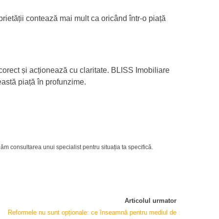
prietății contează mai mult ca oricând într-o piață
 corect și acționează cu claritate. BLISS Imobiliare
eastă piață în profunzime.
ăm consultarea unui specialist pentru situația ta specifică.
Articolul urmator
Reformele nu sunt opționale: ce înseamnă pentru mediul de