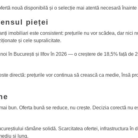
ertă nouă disponibilă și o selecție mai atentă necesară înainte 
ensul pieței
anți imobiliari este consistent: prețurile nu vor scădea, dar nici
iționate și cele supralicitate.
 în București și Ilfov în 2026 — o creștere de 18,5% față de 2
 directă: prețurile vor continua să crească ca medie, însă proie
ne
i bun. Oferta bună se reduce, nu crește. Decizia corectă nu est
Bucureștiului rămâne solidă. Scarcitatea ofertei, infrastructura î
ediu și lung.