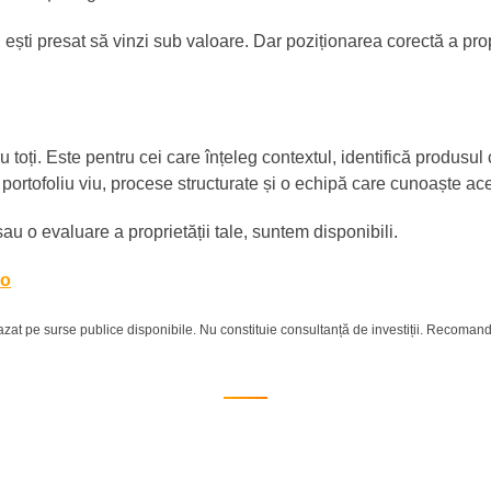
u ești presat să vinzi sub valoare. Dar poziționarea corectă a pro
 toți. Este pentru cei care înțeleg contextul, identifică produsul
portofoliu viu, procese structurate și o echipă care cunoaște ac
sau o evaluare a proprietății tale, suntem disponibili.
ro
 bazat pe surse publice disponibile. Nu constituie consultanță de investiții. Recomand