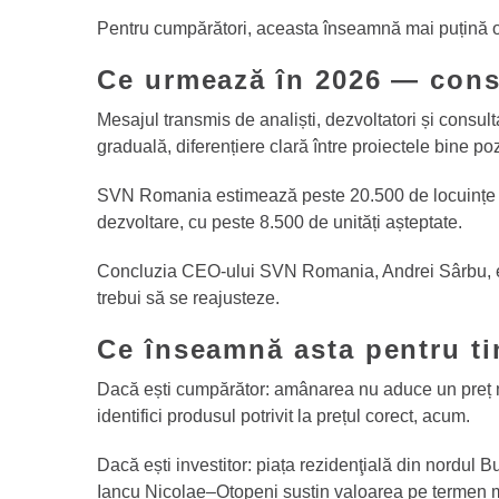
Pentru cumpărători, aceasta înseamnă mai puțină of
Ce urmează în 2026 — cons
Mesajul transmis de analiști, dezvoltatori și consult
graduală, diferențiere clară între proiectele bine poz
SVN Romania estimează peste 20.500 de locuințe noi
dezvoltare, cu peste 8.500 de unități așteptate.
Concluzia CEO-ului SVN Romania, Andrei Sârbu, este
trebui să se reajusteze.
Ce înseamnă asta pentru ti
Dacă ești cumpărător: amânarea nu aduce un preț ma
identifici produsul potrivit la prețul corect, acum.
Dacă ești investitor: piața rezidenţială din nordul 
Iancu Nicolae–Otopeni susțin valoarea pe termen m