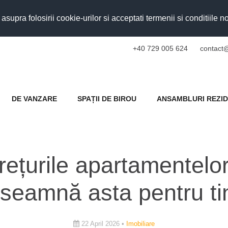
upra folosirii cookie-urilor si acceptati termenii si conditiile n
+40 729 005 624
contact@
DE VANZARE
SPAȚII DE BIROU
ANSAMBLURI REZID
ețurile apartamentelo
nseamnă asta pentru ti
22 April 2026 •
Imobiliare