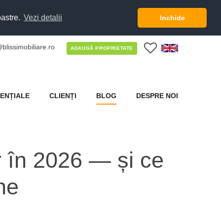
oastre.
Vezi detalii
Inchide
blissimobiliare.ro
0
ADAUGĂ PROPRIETATE
ENȚIALE
CLIENȚI
BLOG
DESPRE NOI
r în 2026 — și ce
ne