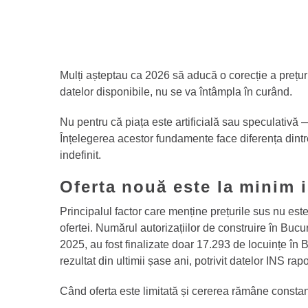
Mulți așteptau ca 2026 să aducă o corecție a prețuri
datelor disponibile, nu se va întâmpla în curând.
Nu pentru că piața este artificială sau speculativă 
Înțelegerea acestor fundamente face diferența dint
indefinit.
Oferta nouă este la minim i
Principalul factor care menține prețurile sus nu est
ofertei. Numărul autorizațiilor de construire în Bucu
2025, au fost finalizate doar 17.293 de locuințe în B
rezultat din ultimii șase ani, potrivit datelor INS 
Când oferta este limitată și cererea rămâne constant