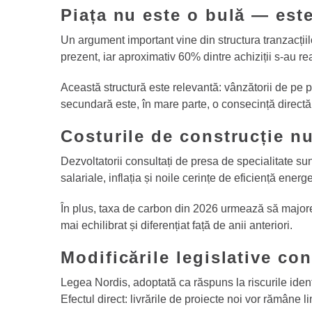
Piața nu este o bulă — est
Un argument important vine din structura tranzacții
prezent, iar aproximativ 60% dintre achiziții s-au re
Această structură este relevantă: vânzătorii de pe p
secundară este, în mare parte, o consecință directă a 
Costurile de construcție nu
Dezvoltatorii consultați de presa de specialitate sun
salariale, inflația și noile cerințe de eficiență energe
În plus, taxa de carbon din 2026 urmează să majoreze
mai echilibrat și diferențiat față de anii anteriori.
Modificările legislative con
Legea Nordis, adoptată ca răspuns la riscurile identi
Efectul direct: livrările de proiecte noi vor rămâne li