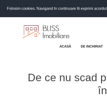
Folosim cookies. Navigand In continuare Iti exprimi acordul as
ACASĂ
DE INCHIRIAT
De ce nu scad pr
î