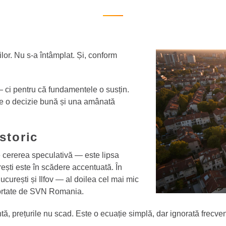
lor. Nu s-a întâmplat. Și, conform
— ci pentru că fundamentele o susțin.
re o decizie bună și una amânată
storic
e cererea speculativă — este lipsa
rești este în scădere accentuată. În
ucurești și Ilfov — al doilea cel mai mic
raportate de SVN Romania.
ă, prețurile nu scad. Este o ecuație simplă, dar ignorată frecvent