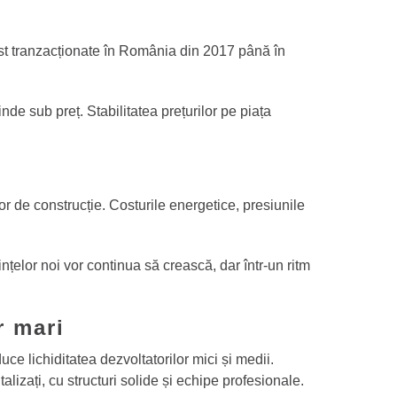
ost tranzacționate în România din 2017 până în
de sub preț. Stabilitatea prețurilor pe piața
or de construcție. Costurile energetice, presiunile
nțelor noi vor continua să crească, dar într-un ritm
r mari
ce lichiditatea dezvoltatorilor mici și medii.
talizați, cu structuri solide și echipe profesionale.