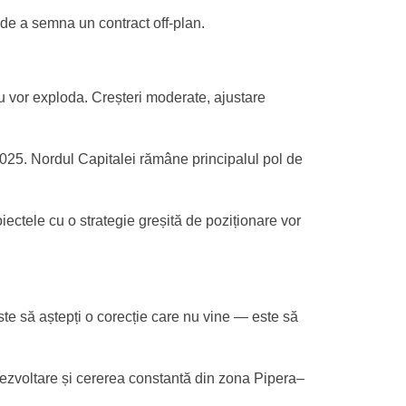
de a semna un contract off-plan.
 nu vor exploda. Creșteri moderate, ajustare
025. Nordul Capitalei rămâne principalul pol de
ctele cu o strategie greșită de poziționare vor
e să aștepți o corecție care nu vine — este să
n dezvoltare și cererea constantă din zona Pipera–