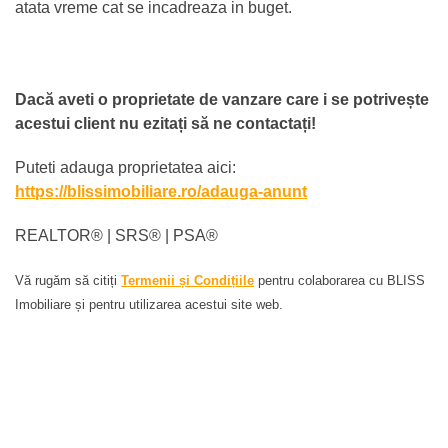
atata vreme cat se incadreaza in buget.
Dacă aveti o proprietate de vanzare care i se potrivește
acestui client nu ezitați să ne contactați!
Puteti adauga proprietatea aici:
https://blissimobiliare.ro/adauga-anunt
REALTOR®️ | SRS®️ | PSA®️
Vă rugăm să citiți
Termenii și Condițiile
pentru colaborarea cu BLISS
Imobiliare și pentru utilizarea acestui site web.