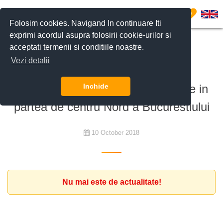
0
Folosim cookies. Navigand In continuare Iti
exprimi acordul asupra folosirii cookie-urilor si
acceptati termenii si conditiile noastre.
De cumpărat
Vezi detalii
Familie cauta sa cumpere un
apartament cu minim 2 dormitoare in
Inchide
partea de centru Nord a Bucurestiului
10 October 2018
Nu mai este de actualitate!