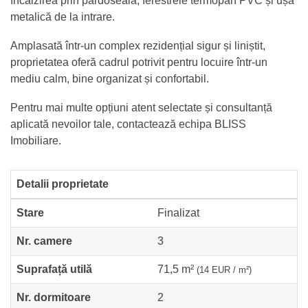
încălzirea prin pardoseală, ferestrele termopan PVC și ușa
metalică de la intrare.
Amplasată într-un complex rezidențial sigur și liniștit,
proprietatea oferă cadrul potrivit pentru locuire într-un
mediu calm, bine organizat și confortabil.
Pentru mai multe opțiuni atent selectate și consultanță
aplicată nevoilor tale, contactează echipa BLISS
Imobiliare.
Detalii proprietate
Stare
Finalizat
Nr. camere
3
Suprafață utilă
71,5 m²
(14 EUR / m²)
Nr. dormitoare
2