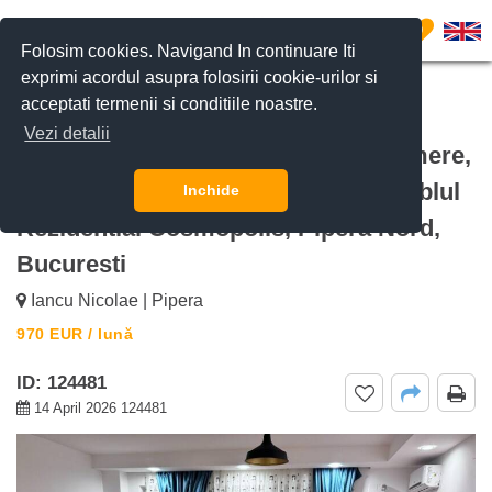
0
Folosim cookies. Navigand In continuare Iti
exprimi acordul asupra folosirii cookie-urilor si
acceptati termenii si conditiile noastre.
CERE DETALII
SUNĂ-NE
Vezi detalii
De inchiriat Vilă luminoasă cu 3 camere,
mansardă și grădină privată Ansamblul
Inchide
Rezidential Cosmopolis, Pipera Nord,
Bucuresti
Iancu Nicolae | Pipera
970
EUR
/ lună
ID: 124481
14 April 2026 124481