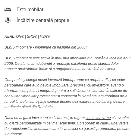
Este mobilat
Încălzire centrală proprie
REALTOR®️ | SRS®️ | PSA®️
BLISS Imobiliare - Imobiliare cu pasiune din 2006!
BLISS Imobiliare este activă în industria imobiliară din România inca din anul
2006. De atunci am dobândit o reputație excelentă gratie standardelor
noastre profesionale înalte și a angajamentului nostru față de clienți.
Compania și colegii noștri lucrează îndeaproape cu proprietarii și cu toate
persoanele care au o nevoie imobiliara, precum și cu investitorii, avand o
abordare completa și integrată pentru a satisfacerea clientilor. În calitate de
consultant imobiliar profesionist și consacrat în România, am dobândit de-a
lungul timpului cunoștințe extinse despre dezvoltarea imobiliară și despre
tendințele pietei din România.
Daca nu ai gasit inca ceea ce iti doresti, te rugam
contacteaza-ne
si revenim
cu oferte personalizate in cel mai scurt timp. Colaboram in cadrul unei retele
de profesionisti in imobiliare care te va asista sa gasesti proprietatea pe care
ti-o doresti.