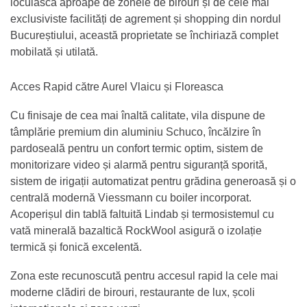
locuiască aproape de zonele de birouri și de cele mai
exclusiviste facilități de agrement și shopping din nordul
Bucureștiului, această proprietate se închiriază complet
mobilată și utilată.
Acces Rapid către Aurel Vlaicu și Floreasca
Cu finisaje de cea mai înaltă calitate, vila dispune de
tâmplărie premium din aluminiu Schuco, încălzire în
pardoseală pentru un confort termic optim, sistem de
monitorizare video și alarmă pentru siguranță sporită,
sistem de irigații automatizat pentru grădina generoasă și o
centrală modernă Viessmann cu boiler incorporat.
Acoperișul din tablă faltuită Lindab și termosistemul cu
vată minerală bazaltică RockWool asigură o izolație
termică și fonică excelentă.
Zona este recunoscută pentru accesul rapid la cele mai
moderne clădiri de birouri, restaurante de lux, școli