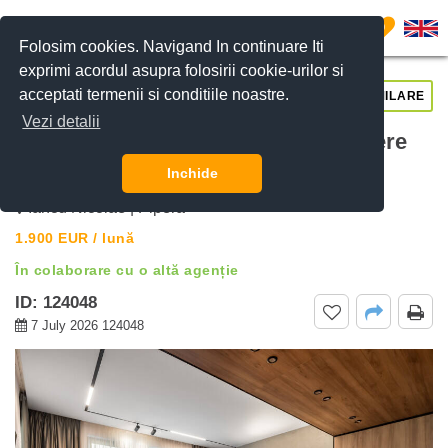
0
Folosim cookies. Navigand In continuare Iti
exprimi acordul asupra folosirii cookie-urilor si
acceptati termenii si conditiile noastre.
CERE DETALII
SUNĂ-NE
SIMILARE
Vezi detalii
De inchiriat Vila Superbă cu 4 Camere
Henri Coanda Bucuresti, Bucuresti
Inchide
Iancu Nicolae | Pipera
1.900
EUR
/ lună
În colaborare cu o altă agenție
ID: 124048
7 July 2026 124048