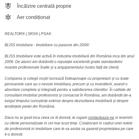
Încălzire centrală proprie
Aer condiționat
REALTOR®️ | SRS®️ | PSA®️
BLISS Imobiliare - Imobiliare cu pasiune din 2006!
BLISS Imobiliare este activă în industria imobiliară din România inca din anul
2006. De atunci am dobândit o reputație excelentă gratie standardelor
noastre profesionale înalte și a angajamentului nostru față de clienți.
Compania și colegii noștri lucrează îndeaproape cu proprietarii și cu toate
persoanele care au o nevoie imobiliara, precum și cu investitorii, avand o
abordare completa și integrată pentru a satisfacerea clientilor. În calitate de
consultant imobiliar profesionist și consacrat în România, am dobândit de-a
lungul timpului cunoștințe extinse despre dezvoltarea imobiliară și despre
tendințele pietei din România.
Daca nu ai gasit inca ceea ce iti doresti, te rugam
contacteaza-ne
si revenim
cu oferte personalizate in cel mai scurt timp. Colaboram in cadrul unei retele
de profesionisti in imobiliare care te va asista sa gasesti proprietatea pe care
ti-o doresti.