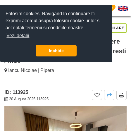
0
Folosim cookies. Navigand In continuare Iti
exprimi acordul asupra folosirii cookie-urilor si
acceptati termenii si conditiile noastre.
CERE DETALII
SUNĂ-NE
SIMILARE
Vezi detalii
De inchiriat Vila Modernă cu 5 Camere
New Point Villas, Pipera Nord, Bucuresti
Inchide
/ Ilfov
Iancu Nicolae | Pipera
ID: 113925
20 August 2025 113925