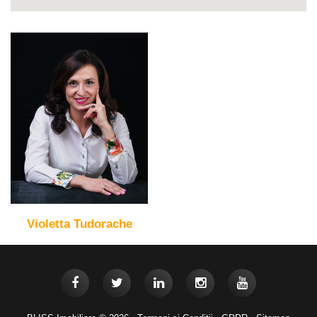
Violetta Tudorache