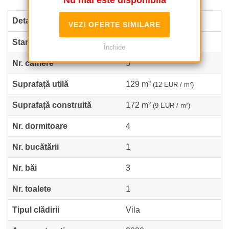
Nu mai este disponibilă
Detalii proprietate
VEZI OFERTE SIMILARE
Stare
Finalizat
Închide
Nr. camere
5
Suprafață utilă
129 m²
(12 EUR / m²)
Suprafață construită
172 m²
(9 EUR / m²)
Nr. dormitoare
4
Nr. bucătării
1
Nr. băi
3
Nr. toalete
1
Tipul clădirii
Vila