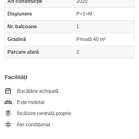
An construcție
2020
Dispunere
P+1+M
Nr. balcoane
1
Gradină
Privată 40 m²
Parcare afară
2
Facilități
Bucătărie echipată
Este mobilat
Încălzire centrală proprie
Aer condiționat