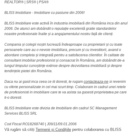
REALTOR®️ | SRS®️ | PSA®️
BLISS Imobiliare - Imobiliare cu pasiune din 2006!
BLISS Imobiliare este activă în industria imobiliară din România inca din anul
2006. De atunci am dobândit o reputație excelentă gratie standardelor
noastre profesionale înalte și a angajamentului nostru față de clienți.
Compania și colegii noștri lucrează îndeaproape cu proprietarii și cu toate
persoanele care au o nevoie imobiliara, precum și cu investitorii, avand o
abordare completa și integrată pentru a satisfacerea clientilor. În calitate de
consultant imobiliar profesionist și consacrat în România, am dobândit de-a
lungul timpului cunoștințe extinse despre dezvoltarea imobiliară și despre
tendințele pietei din România.
Daca nu ai gasit inca ceea ce iti doresti, te rugam
contacteaza-ne
si revenim
cu oferte personalizate in cel mai scurt timp. Colaboram in cadrul unei retele
de profesionisti in imobiliare care te va asista sa gasesti proprietatea pe care
ti-o doresti.
BLISS Imobiliare este divizia de Imobiliare din cadrul SC Management
Services BLISS SRL
Cod Fiscal RO18268740
|
J09/11/09.01.2006
Vă rugăm să citiți
Termenii și Condițiile
pentru colaborarea cu BLISS