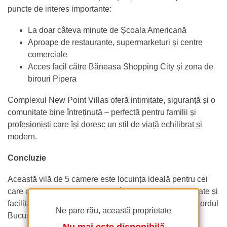
puncte de interes importante:
La doar câteva minute de Școala Americană
Aproape de restaurante, supermarketuri și centre
comerciale
Acces facil către Băneasa Shopping City și zona de
birouri Pipera
Complexul New Point Villas oferă intimitate, siguranță și o
comunitate bine întreținută – perfectă pentru familii și
profesioniști care își doresc un stil de viață echilibrat și
modern.
Concluzie
Această vilă de 5 camere este locuința ideală pentru cei
care caută combinația perfectă între liniște, accesibilitate și
facilități de ultimă generație, într-un cartier select din nordul
Ne pare rău, această proprietate
Bucureștiului.