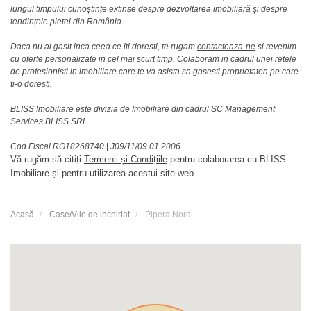
lungul timpului cunoștințe extinse despre dezvoltarea imobiliară și despre
tendințele pietei din România.
Daca nu ai gasit inca ceea ce iti doresti, te rugam
contacteaza-ne
si revenim
cu oferte personalizate in cel mai scurt timp. Colaboram in cadrul unei retele
de profesionisti in imobiliare care te va asista sa gasesti proprietatea pe care
ti-o doresti.
BLISS Imobiliare este divizia de Imobiliare din cadrul SC Management
Services BLISS SRL
Cod Fiscal RO18268740
|
J09/11/09.01.2006
Vă rugăm să citiți
Termenii și Condițiile
pentru colaborarea cu BLISS
Imobiliare și pentru utilizarea acestui site web.
Acasă
Case/Vile de inchiriat
Pipera Nord