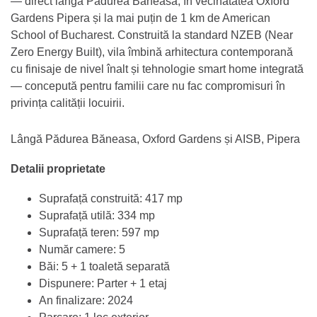
— direct lângă Pădurea Băneasa, în vecinătatea Oxford
Gardens Pipera și la mai puțin de 1 km de American
School of Bucharest. Construită la standard NZEB (Near
Zero Energy Built), vila îmbină arhitectura contemporană
cu finisaje de nivel înalt și tehnologie smart home integrată
— concepută pentru familii care nu fac compromisuri în
privința calității locuirii.
Lângă Pădurea Băneasa, Oxford Gardens și AISB, Pipera
Detalii proprietate
Suprafață construită: 417 mp
Suprafață utilă: 334 mp
Suprafață teren: 597 mp
Număr camere: 5
Băi: 5 + 1 toaletă separată
Dispunere: Parter + 1 etaj
An finalizare: 2024