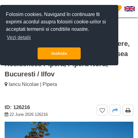
0
Folosim cookies. Navigand In continuare Iti
exprimi acordul asupra folosirii cookie-urilor si
acceptati termenii si conditiile noastre.
CERE DETALII
SUNĂ-NE
Vezi detalii
De inchiriat Vilă spațioasă cu 5 camere,
SPA privat și finisaje premium Chelsea
Inchide
Residences Pipera, Pipera Nord,
Bucuresti / Ilfov
Iancu Nicolae | Pipera
ID: 126216
22 June 2026 126216