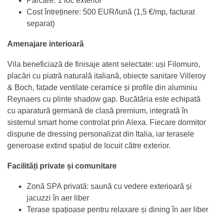
Parcare: 1 loc exterior
Cost întreținere: 500 EUR/lună (1,5 €/mp, facturat
separat)
Amenajare interioară
Vila beneficiază de finisaje atent selectate: uși Filomuro,
placări cu piatră naturală italiană, obiecte sanitare Villeroy
& Boch, fațade ventilate ceramice și profile din aluminiu
Reynaers cu plinte shadow gap. Bucătăria este echipată
cu aparatură germană de clasă premium, integrată în
sistemul smart home controlat prin Alexa. Fiecare dormitor
dispune de dressing personalizat din Italia, iar terasele
generoase extind spațiul de locuit către exterior.
Facilități private și comunitare
Zonă SPA privată: saună cu vedere exterioară și
jacuzzi în aer liber
Terase spațioase pentru relaxare și dining în aer liber