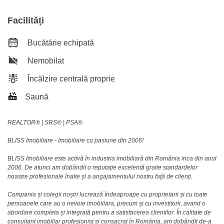
Facilități
Bucătărie echipată
Nemobilat
Încălzire centrală proprie
Saună
REALTOR®️ | SRS®️ | PSA®️
BLISS Imobiliare - Imobiliare cu pasiune din 2006!
BLISS Imobiliare este activă în industria imobiliară din România inca din anul
2006. De atunci am dobândit o reputație excelentă gratie standardelor
noastre profesionale înalte și a angajamentului nostru față de clienți.
Compania și colegii noștri lucrează îndeaproape cu proprietarii și cu toate
persoanele care au o nevoie imobiliara, precum și cu investitorii, avand o
abordare completa și integrată pentru a satisfacerea clientilor. În calitate de
consultant imobiliar profesionist și consacrat în România, am dobândit de-a