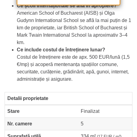
Ce școli internaționale se află în apropiere?
American School of Bucharest (AISB) și Olga
Gudynn International School se află la mai puțin de 1
km de proprietate, iar British School of Bucharest și
Mark Twain International School la aproximativ 3–4
km.
Ce include costul de întreținere lunar?
Costul de întreținere este de apx. 500 EUR/lună (1,5
€/mp) și acoperă mentenanța spațiilor comune,
securitate, curățenie, grădinărit, apă, gunoi, internet,
administrație și asigurare.
Detalii proprietate
Stare
Finalizat
Nr. camere
5
Suprafață utilă
334 m²
(17 EUR / m²)