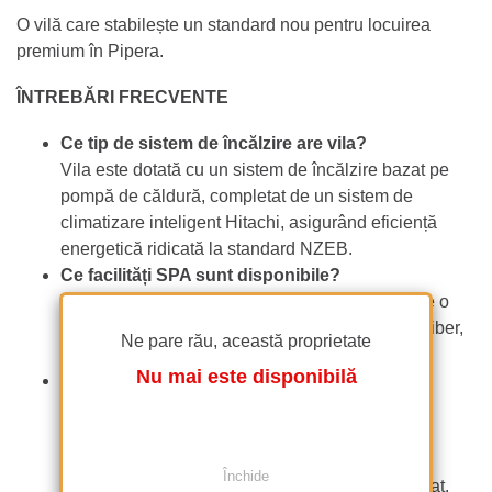
O vilă care stabilește un standard nou pentru locuirea
premium în Pipera.
ÎNTREBĂRI FRECVENTE
Ce tip de sistem de încălzire are vila?
Vila este dotată cu un sistem de încălzire bazat pe
pompă de căldură, completat de un sistem de
climatizare inteligent Hitachi, asigurând eficiență
energetică ridicată la standard NZEB.
Ce facilități SPA sunt disponibile?
Vila dispune de o zonă SPA privată care include o
saună cu vedere exterioară și un jacuzzi în aer liber,
Ne pare rău, această proprietate
amplasate în cadrul propriei proprietăți.
Nu mai este disponibilă
Ce facilități oferă comunitatea rezidențială?
Comunitatea pune la dispoziție o sală de sport
dedicată, un simulator de golf indoor și un teren
multisport amenajat pentru baschet și pickleball,
Închide
toate accesibile în cadrul unui perimetru securizat.