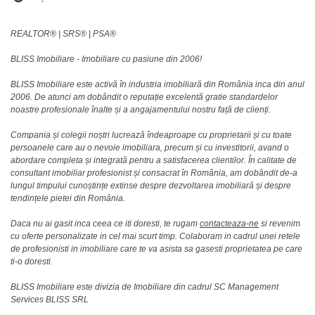
REALTOR®️ | SRS®️ | PSA®️
BLISS Imobiliare - Imobiliare cu pasiune din 2006!
BLISS Imobiliare este activă în industria imobiliară din România inca din anul
2006. De atunci am dobândit o reputație excelentă gratie standardelor
noastre profesionale înalte și a angajamentului nostru față de clienți.
Compania și colegii noștri lucrează îndeaproape cu proprietarii și cu toate
persoanele care au o nevoie imobiliara, precum și cu investitorii, avand o
abordare completa și integrată pentru a satisfacerea clientilor. În calitate de
consultant imobiliar profesionist și consacrat în România, am dobândit de-a
lungul timpului cunoștințe extinse despre dezvoltarea imobiliară și despre
tendințele pietei din România.
Daca nu ai gasit inca ceea ce iti doresti, te rugam
contacteaza-ne
si revenim
cu oferte personalizate in cel mai scurt timp. Colaboram in cadrul unei retele
de profesionisti in imobiliare care te va asista sa gasesti proprietatea pe care
ti-o doresti.
BLISS Imobiliare este divizia de Imobiliare din cadrul SC Management
Services BLISS SRL