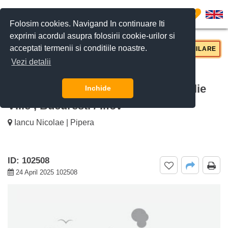
0
Folosim cookies. Navigand In continuare Iti
exprimi acordul asupra folosirii cookie-urilor si
acceptati termenii si conditiile noastre.
CERE DETALII
SUNĂ-NE
SIMILARE
Vezi detalii
De inchiriat vila 6 camere Willbrook
Zenith Compound, Iancu Nicolae Jolie
Inchide
Ville , Bucuresti / Ilfov
Iancu Nicolae | Pipera
ID: 102508
24 April 2025 102508