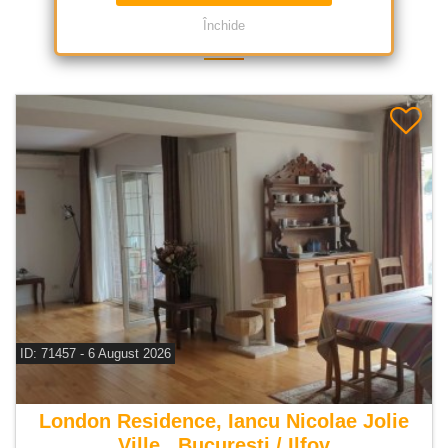
Oferte Similare
Închide
ID: 71457 - 6 August 2026
De inchiriat vila 7 camere
London Residence, Iancu Nicolae Jolie
Ville , Bucuresti / Ilfov