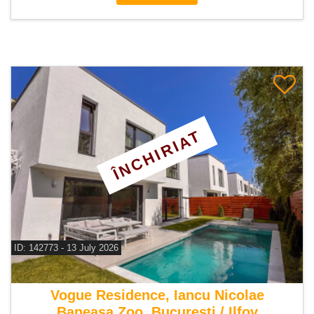
ÎNCHIRIAT
ID: 142773 - 13 July 2026
De inchiriat vila 6 camere
Vogue Residence, Iancu Nicolae
Baneasa Zoo, Bucuresti / Ilfov