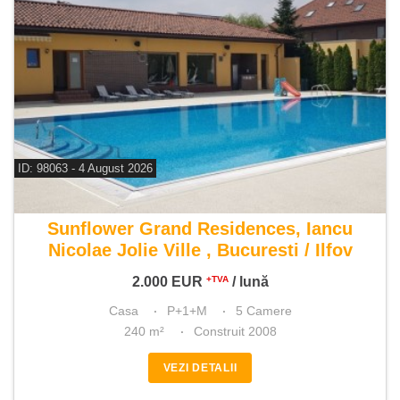
ID: 98063 - 4 August 2026
De inchiriat casa 5 camere
Sunflower Grand Residences, Iancu
Nicolae Jolie Ville , Bucuresti / Ilfov
2.000
EUR
/ lună
+TVA
Casa
P+1+M
5 Camere
240 m²
Construit 2008
VEZI DETALII