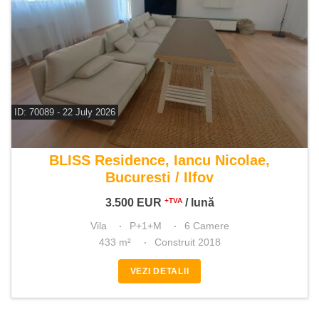
ID: 70089 - 22 July 2026
De inchiriat vila 6 camere
BLISS Residence, Iancu Nicolae,
Bucuresti / Ilfov
3.500
EUR
/ lună
+TVA
Vila
P+1+M
6 Camere
433 m²
Construit 2018
VEZI DETALII