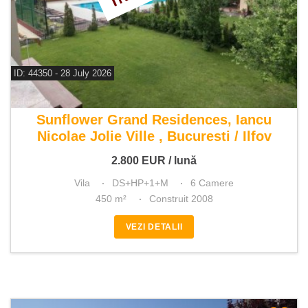
ID: 44350 - 28 July 2026
De inchiriat vila 6 camere
Sunflower Grand Residences, Iancu
Nicolae Jolie Ville , Bucuresti / Ilfov
2.800
EUR
/ lună
Vila
DS+HP+1+M
6 Camere
450 m²
Construit 2008
VEZI DETALII