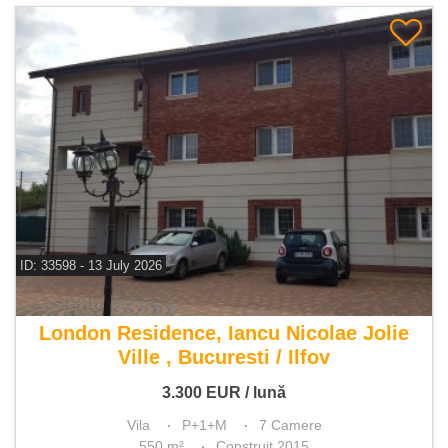
ID: 33598 - 13 July 2026
De inchiriat vila 7 camere
London Residence, Iancu Nicolae Jolie
Ville , Bucuresti / Ilfov
3.300
EUR
/ lună
Vila
P+1+M
7 Camere
550 m²
Construit 2015