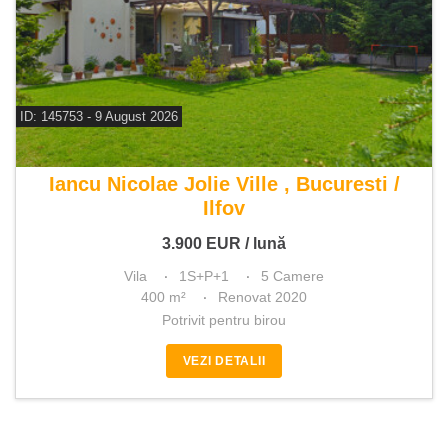
ID: 145753 - 9 August 2026
De inchiriat vila 5 camere
Iancu Nicolae Jolie Ville , Bucuresti /
Ilfov
3.900
EUR
/ lună
Vila
1S+P+1
5 Camere
400 m²
Renovat 2020
Potrivit pentru birou
VEZI DETALII