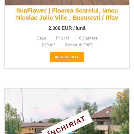
De inchiriat casa 6 camere
SunFlower | Floarea Soarelui, Iancu
Nicolae Jolie Ville , Bucuresti / Ilfov
2.300
EUR
/ lună
Casa
P+1+M
6 Camere
210 m²
Construit 2006
VEZI DETALII
ÎNCHIRIAT