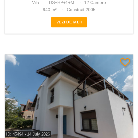
Vila
DS+HP+1+M
12 Camere
940 m²
Construit 2005
VEZI DETALII
ID: 45494 - 14 July 2026