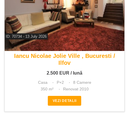
ID: 70734 - 13 July 2026
De inchiriat casa 8 camere
Iancu Nicolae Jolie Ville , Bucuresti /
Ilfov
2.500
EUR
/ lună
Casa
P+2
8 Camere
350 m²
Renovat 2010
VEZI DETALII