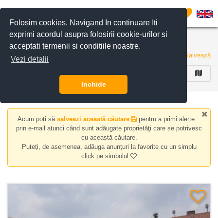
Filtreaza anunturile
0
Folosim cookies. Navigand In continuare Iti
exprimi acordul asupra folosirii cookie-urilor si
Case/Vile de inchiriat in Iancu Nicolae Jolie Ville
acceptati termenii si conditiile noastre.
27 de anunturi
Salvează
Vezi detalii
FILTREAZA
Inchide
Acum poți să
salveazi această căutare
pentru a primi alerte
prin e-mail atunci când sunt adăugate proprietăţi care se potrivesc
cu această căutare.
Puteți, de asemenea, adăuga anunțuri la favorite cu un simplu
click pe simbolul