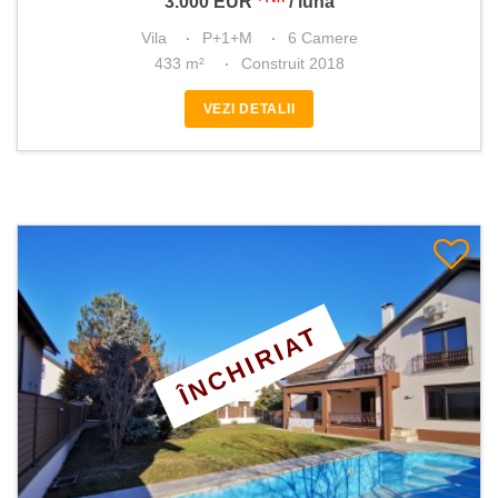
3.000
EUR
/ lună
Vila
P+1+M
6 Camere
433 m²
Construit 2018
VEZI DETALII
ÎNCHIRIAT