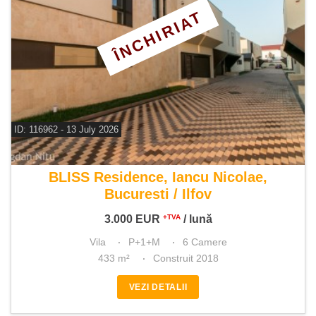
ÎNCHIRIAT
ID: 116962 - 13 July 2026
De inchiriat vila 6 camere
BLISS Residence, Iancu Nicolae,
Bucuresti / Ilfov
3.000
EUR
/ lună
+TVA
Vila
P+1+M
6 Camere
433 m²
Construit 2018
VEZI DETALII