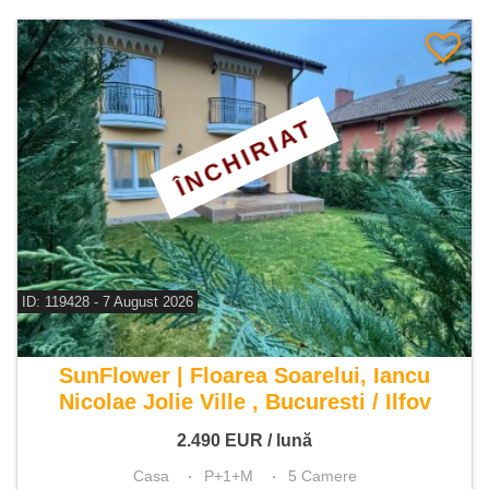
ÎNCHIRIAT
ID: 119428 - 7 August 2026
De inchiriat casa 5 camere
SunFlower | Floarea Soarelui, Iancu
Nicolae Jolie Ville , Bucuresti / Ilfov
2.490
EUR
/ lună
Casa
P+1+M
5 Camere