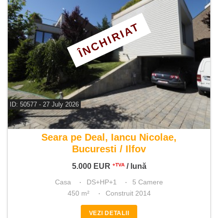
ÎNCHIRIAT
ID: 50577 - 27 July 2026
De inchiriat casa 5 camere
Seara pe Deal, Iancu Nicolae,
Bucuresti / Ilfov
5.000
EUR
/ lună
+TVA
Casa
DS+HP+1
5 Camere
450 m²
Construit 2014
VEZI DETALII