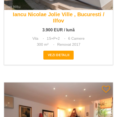
De inchiriat vila 6 camere
Iancu Nicolae Jolie Ville , Bucuresti /
Ilfov
3.900
EUR
/ lună
Vila
1S+P+2
6 Camere
300 m²
Renovat 2017
VEZI DETALII