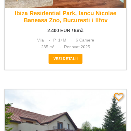
De inchiriat vila 6 camere
Ibiza Residential Park, Iancu Nicolae
Baneasa Zoo, Bucuresti / Ilfov
2.400
EUR
/ lună
Vila
P+1+M
6 Camere
235 m²
Renovat 2025
VEZI DETALII