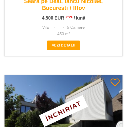
Seara pe Deal, Iancu Nicolae,
Bucuresti / Ilfov
4.500
EUR
/ lună
+TVA
Vila
5 Camere
450 m²
VEZI DETALII
ÎNCHIRIAT