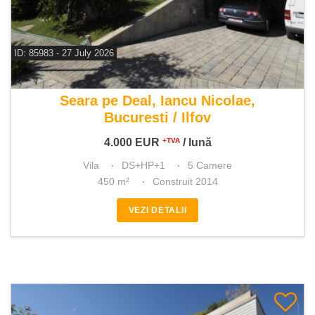
ID: 85983 - 27 July 2026
De inchiriat vila 5 camere
Seara pe Deal, Iancu Nicolae,
Bucuresti / Ilfov
4.000
EUR
/ lună
+TVA
Vila
DS+HP+1
5 Camere
450 m²
Construit 2014
VEZI DETALII