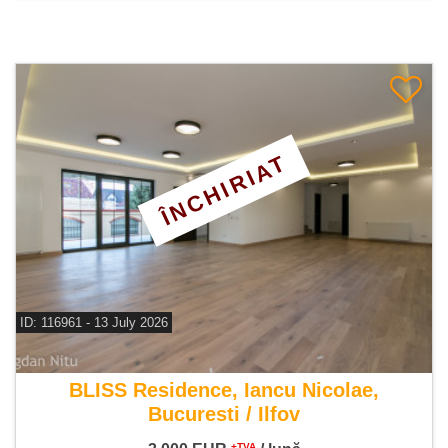
ÎNCHIRIAT
ID: 116961 - 13 July 2026
De inchiriat vila 6 camere
BLISS Residence, Iancu Nicolae,
Bucuresti / Ilfov
+TVA