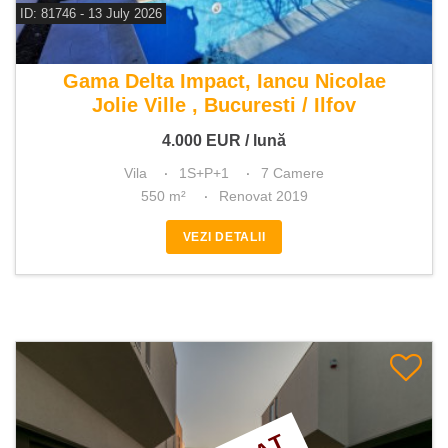
ID: 81746 - 13 July 2026
De inchiriat vila 7 camere
Gama Delta Impact, Iancu Nicolae
Jolie Ville , Bucuresti / Ilfov
4.000
EUR
/ lună
Vila
1S+P+1
7 Camere
550 m²
Renovat 2019
VEZI DETALII