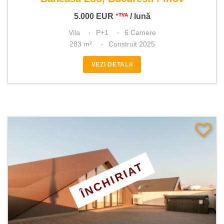
5.000
EUR
/ lună
+TVA
Vila
P+1
6 Camere
283 m²
Construit 2025
VEZI DETALII
ÎNCHIRIAT