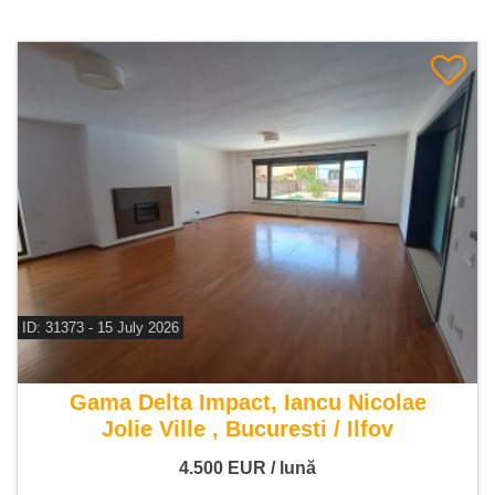
ID: 31373 - 15 July 2026
De inchiriat vila 12 camere
Gama Delta Impact, Iancu Nicolae
Jolie Ville , Bucuresti / Ilfov
4.500
EUR
/ lună