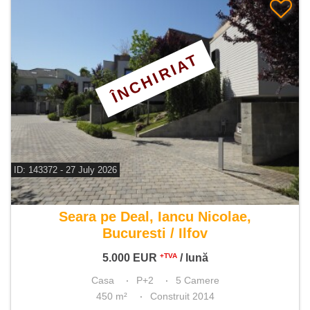
ÎNCHIRIAT
ID: 143372 - 27 July 2026
De inchiriat casa 5 camere
Seara pe Deal, Iancu Nicolae,
Bucuresti / Ilfov
5.000
EUR
/ lună
+TVA
Casa
P+2
5 Camere
450 m²
Construit 2014