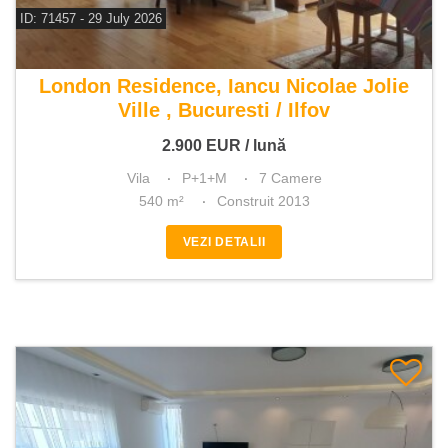
ID: 71457 - 29 July 2026
De inchiriat vila 7 camere
London Residence, Iancu Nicolae Jolie
Ville , Bucuresti / Ilfov
2.900
EUR
/ lună
Vila
P+1+M
7 Camere
540 m²
Construit 2013
VEZI DETALII