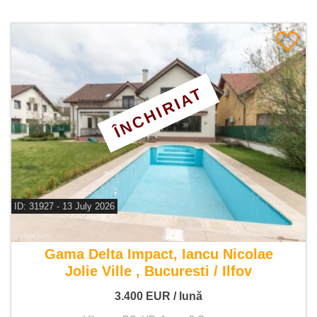
ÎNCHIRIAT
ID: 31927 - 13 July 2026
De inchiriat vila 8 camere
Gama Delta Impact, Iancu Nicolae
Jolie Ville , Bucuresti / Ilfov
3.400
EUR
/ lună