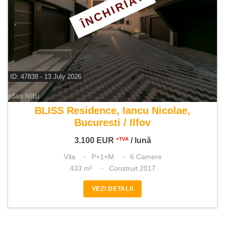
ÎNCHIRIAT
ID: 47838 - 13 July 2026
De inchiriat vila 6 camere
BLISS Residence, Iancu Nicolae,
Bucuresti / Ilfov
3.100
EUR
/ lună
+TVA
Vila
P+1+M
6 Camere
433 m²
Construit 2017
VEZI DETALII