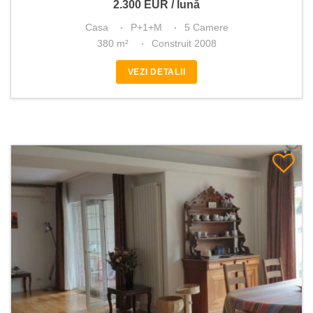
2.300
EUR
/ lună
Casa
P+1+M
5 Camere
380 m²
Construit 2008
VEZI DETALII